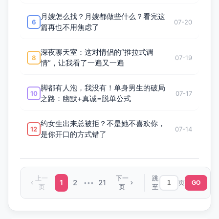
月嫂怎么找？月嫂都做些什么？看完这
6
07-20
篇再也不用焦虑了
深夜聊天室：这对情侣的“推拉式调
8
07-19
情”，让我看了一遍又一遍
脚都有人泡，我没有！单身男生的破局
10
07-17
之路：幽默+真诚=脱单公式
约女生出来总被拒？不是她不喜欢你，
12
07-14
是你开口的方式错了
上一
下一
跳
1
2
21
页
•••
GO
页
页
至