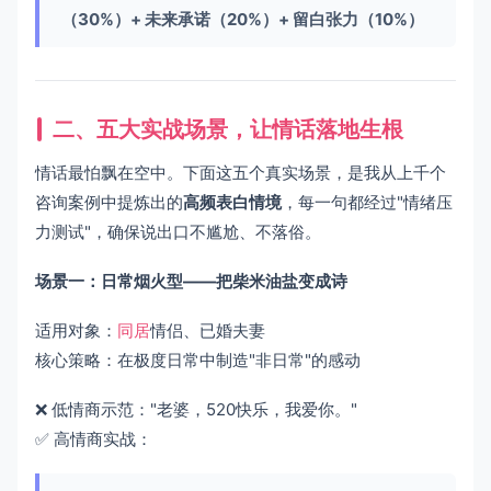
（30%）+ 未来承诺（20%）+ 留白张力（10%）
二、五大实战场景，让情话落地生根
情话最怕飘在空中。下面这五个真实场景，是我从上千个
咨询案例中提炼出的
高频表白情境
，每一句都经过"情绪压
力测试"，确保说出口不尴尬、不落俗。
场景一：日常烟火型——把柴米油盐变成诗
适用对象：
同居
情侣、已婚夫妻
核心策略：在极度日常中制造"非日常"的感动
❌ 低情商示范："老婆，520快乐，我爱你。"
✅ 高情商实战：