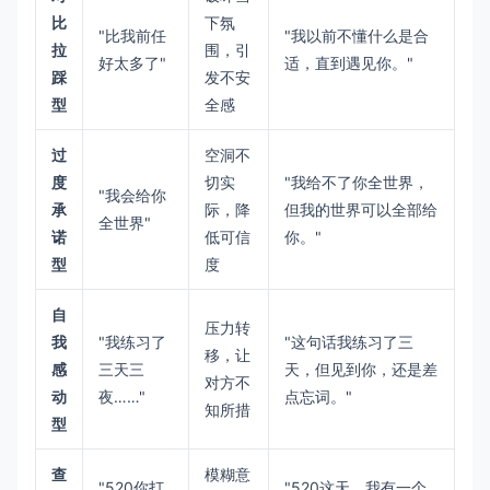
比
下氛
"比我前任
"我以前不懂什么是合
拉
围，引
好太多了"
适，直到遇见你。"
踩
发不安
型
全感
过
空洞不
度
切实
"我给不了你全世界，
"我会给你
承
际，降
但我的世界可以全部给
全世界"
诺
低可信
你。"
型
度
自
压力转
我
"我练习了
"这句话我练习了三
移，让
感
三天三
天，但见到你，还是差
对方不
动
夜……"
点忘词。"
知所措
型
查
模糊意
"520你打
"520这天，我有一个