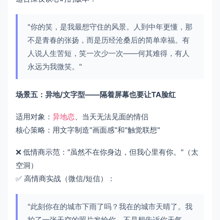
"你的笑，是我最想守住的风景。人到中年更懂，那
不是青春的张扬，而是历经沧桑后的简单幸福。有
人说人生苦短，笑一次少一次——何其难得，有人
永远为我微笑。"
场景五：异地/文字型——隔着屏幕也要让TA脸红
适用对象：
异地恋
、当天无法见面的情侣
核心策略：用文字制造"画面感"和"触觉联想"
❌ 低情商示范："虽然不在你身边，但我心里有你。"（太
空洞）
✅ 高情商实战（微信/短信）：
"此刻你在的城市下雨了吗？我在的城市天晴了。我
拍了一张天空的照片发给你，不是想告诉你天气，