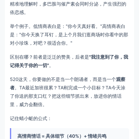
精准地理解时，多巴胺与催产素会同时分泌，产生强烈的
依恋感。
举个例子。低情商表白是："你今天真好看。"高情商表白
是："你今天换了耳钉，是上个月我们逛商场时你看中的那
对小珍珠，对吧？很适合你。"
区别在哪？前者是泛泛的赞美，后者是
"我注意到了你，我
记得关于你的一切"
。
520这天，你要做的不是当一个朗诵者，而是当一个
观察
者
。TA最近加班很累？TA刚完成一个小目标？TA今天涂
了你送的那支口红？把这些细节抓出来，放进你的情话
里，威力会翻倍。
记住蜻小蜓的公式：
高情商情话 = 具体细节（40%）+ 情绪共鸣