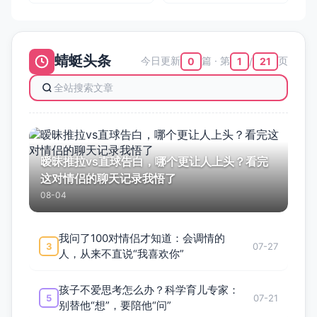
用！
蜻蜓头条
今日更新
篇 · 第
页
0
1
21
/
暧昧推拉vs直球告白，哪个更让人上头？看完
这对情侣的聊天记录我悟了
08-04
我问了100对情侣才知道：会调情的
3
07-27
人，从来不直说“我喜欢你”
孩子不爱思考怎么办？科学育儿专家：
5
07-21
别替他“想”，要陪他“问”