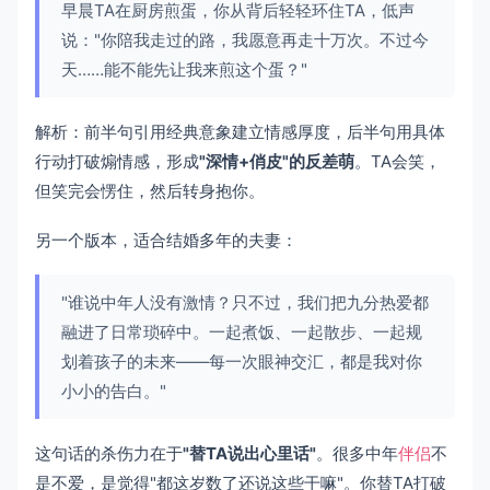
早晨TA在厨房煎蛋，你从背后轻轻环住TA，低声
说："你陪我走过的路，我愿意再走十万次。不过今
天……能不能先让我来煎这个蛋？"
解析：前半句引用经典意象建立情感厚度，后半句用具体
行动打破煽情感，形成
"深情+俏皮"的反差萌
。TA会笑，
但笑完会愣住，然后转身抱你。
另一个版本，适合结婚多年的夫妻：
"谁说中年人没有激情？只不过，我们把九分热爱都
融进了日常琐碎中。一起煮饭、一起散步、一起规
划着孩子的未来——每一次眼神交汇，都是我对你
小小的告白。"
这句话的杀伤力在于
"替TA说出心里话"
。很多中年
伴侣
不
是不爱，是觉得"都这岁数了还说这些干嘛"。你替TA打破