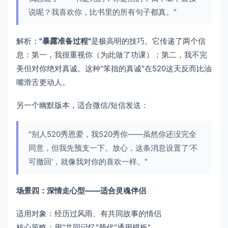
说呢？我喜欢你，比书里的所有句子都真。"
解析：
"暴露准备过程"
是极高明的技巧。它传递了两个信
息：第一，我很重视你（为此做了功课）；第二，我不完
美但对你绝对真诚。这种"笨拙的真诚"在520这天反而比油
嘴滑舌更动人。
另一个幽默版本，适合微信/短信发送：
"别人520秀恩爱，我520秀你——虽然你还没完全
同意，但我先预支一下。放心，这条消息设置了'不
可撤回'，就像我对你的喜欢一样。"
场景四：深情走心型——适合灵魂伴侣
适用对象：经历过风雨、有共同故事的情侣
核心策略：用"共同记忆"替代"通用模板"