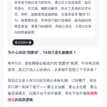
来承诺与留白张力的结合。通过五大实战场景，如日
常烟火、仪式感、幽默化解等，给出了具体的话术示
范。同时，提醒避免道德绑架、过度承诺等“翻车”行
为。最重要的是，所有技巧都只是辅助，最高级的情
商是真诚。看着TA的眼睛，用真心表达，才是520表
白的终极秘密。
看点别的
为什么你说"我爱你"，TA却只是礼貌微笑？
每年520，朋友圈都会被成片的"我爱你"刷屏。可你有没有
发现，真正打动人心的表白，从来都不是那三个字本身？
我见过太多人在520这天精心准备礼物、订好餐厅，却在
开口那一刻掉了链子——要么太油腻，要么太生硬，要么
像背诵课文。问题不在于你不够爱，而在于你不懂
高情商
情话
的底层逻辑
。