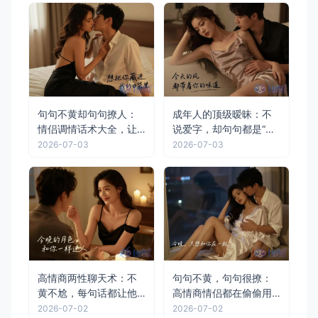
句句不黄却句句撩人：
成年人的顶级暧昧：不
情侣调情话术大全，让
说爱字，却句句都是“非
TA心跳加速
你不可”
2026-07-03
2026-07-03
高情商两性聊天术：不
句句不黄，句句很撩：
黄不尬，每句话都让他
高情商情侣都在偷偷用
想扑倒你
的调情话术，拿去直接
2026-07-02
2026-07-02