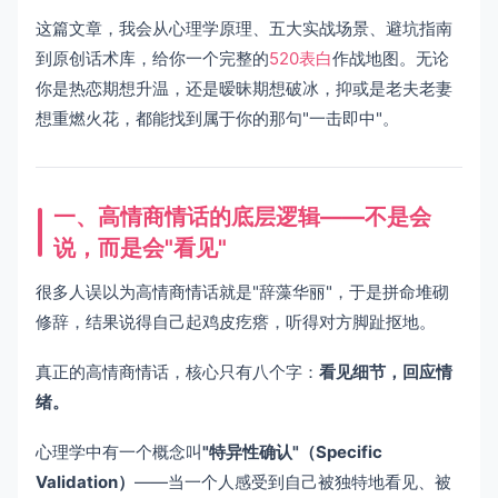
这篇文章，我会从心理学原理、五大实战场景、避坑指南
到原创话术库，给你一个完整的
520表白
作战地图。无论
你是热恋期想升温，还是暧昧期想破冰，抑或是老夫老妻
想重燃火花，都能找到属于你的那句"一击即中"。
一、高情商情话的底层逻辑——不是会
说，而是会"看见"
很多人误以为高情商情话就是"辞藻华丽"，于是拼命堆砌
修辞，结果说得自己起鸡皮疙瘩，听得对方脚趾抠地。
真正的高情商情话，核心只有八个字：
看见细节，回应情
绪。
心理学中有一个概念叫
"特异性确认"（Specific
Validation）
——当一个人感受到自己被独特地看见、被