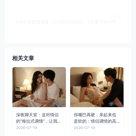
下一篇
中年夫妻也懂浪漫！520高情商情话，不说爱字却句句是爱
相关文章
深夜聊天室：这对情侣
你嘴巴再硬，亲起来也
的“推拉式调情”，让我看
是软的：情侣调情的高
了一遍又一遍
级玩法，全在这段对话
2026-07-19
2026-07-19
里