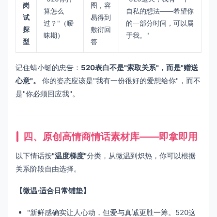
岗
图，容
算怎么
自私的想法——希望你
试
易得到
过？"（暧
的一部分时间，可以属
探
敷衍回
昧期）
于我。"
型
答
记住蜻小蜓的忠告：
520表白不是"索取关系"，而是"赠送
心意"。
你的姿态应该是"我有一份很好的爱想给你"，而不
是"你必须回应我"。
四、原创高情商情话素材库——即拿即用
以下情话按
"温度梯度"
分类，从微温到炽热，你可以根据
关系阶段自由选择。
【微温·适合日常铺垫】
"新鲜感确实让人心动，但爱与真诚更胜一筹。520这