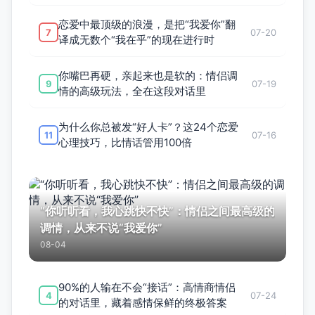
恋爱中最顶级的浪漫，是把“我爱你”翻
7
07-20
译成无数个“我在乎”的现在进行时
你嘴巴再硬，亲起来也是软的：情侣调
9
07-19
情的高级玩法，全在这段对话里
为什么你总被发“好人卡”？这24个恋爱
11
07-16
心理技巧，比情话管用100倍
“你听听看，我心跳快不快”：情侣之间最高级的
调情，从来不说“我爱你”
08-04
90%的人输在不会“接话”：高情商情侣
4
07-24
的对话里，藏着感情保鲜的终极答案