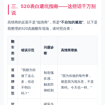
三、520表白避坑指南——这些话千万别
说
高情商的反面不是"低情商"，而是
"不自知的尴尬"
。以下是
我整理的520高频翻车现场，请对照自查：
翻
车
问题诊
错误示范
高情商替换
类
断
型
道
"我都为你
制造愧
德
做了这么
"我为你做的每件事，
疚感，
绑
多，你还
都是因为我乐意，不是
触发防
架
不明白
筹码。今天也一样。"
御机制
型
吗？"
对
破坏当