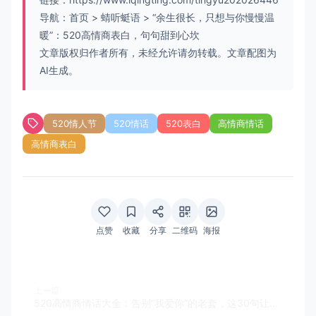
导航：
首页
>
蜻听蜓语
>
“余生很长，只想与你慢慢温
暖”：520高情商表白，句句甜到心坎
文章版权归作者所有，未经允许请勿转载。文章配图为
AI生成。
520情人节
520情话
520表白
高情商情话
高情商表白
点赞
收藏
分享
二维码
海报
上一篇
520高情商情话大全：告别“我爱你”的老套，这30句让TA小鹿乱撞（附表白场景）