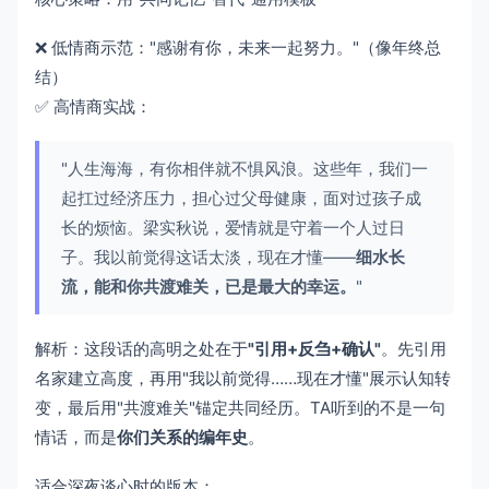
❌ 低情商示范："感谢有你，未来一起努力。"（像年终总
结）
✅ 高情商实战：
"人生海海，有你相伴就不惧风浪。这些年，我们一
起扛过经济压力，担心过父母健康，面对过孩子成
长的烦恼。梁实秋说，爱情就是守着一个人过日
子。我以前觉得这话太淡，现在才懂——
细水长
流，能和你共渡难关，已是最大的幸运。
"
解析：这段话的高明之处在于
"引用+反刍+确认"
。先引用
名家建立高度，再用"我以前觉得……现在才懂"展示认知转
变，最后用"共渡难关"锚定共同经历。TA听到的不是一句
情话，而是
你们关系的编年史
。
适合深夜谈心时的版本：