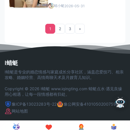
蜻小蜓
2026-05-31
1
2
3
»
I蜻蜓
I蜻蜓是专业的婚恋情感与家庭成长分享社区，涵盖恋爱技巧、相亲
攻略、婚姻经营、高情商聊天术及月嫂育儿知识。
Copyright © 2026 I蜻蜓
www.iqingting.com
蜻蜓点水·遇见良缘
用心相遇，让每一段情感都有归处。
豫ICP备13023283号-22
豫公网安备41010502007590号
网站地图