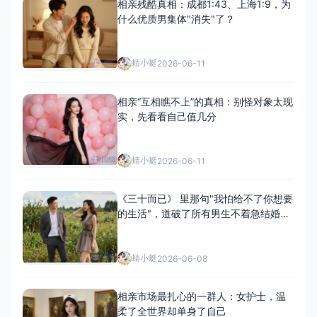
相亲残酷真相：成都1:43、上海1:9，为
什么优质男集体"消失"了？
蜻小蜓
2026-06-11
相亲“互相瞧不上”的真相：别怪对象太现
实，先看看自己值几分
蜻小蜓
2026-06-11
《三十而已》 里那句"我怕给不了你想要
的生活"，道破了所有男生不着急结婚的
秘密
蜻小蜓
2026-06-08
相亲市场最扎心的一群人：女护士，温
柔了全世界却单身了自己