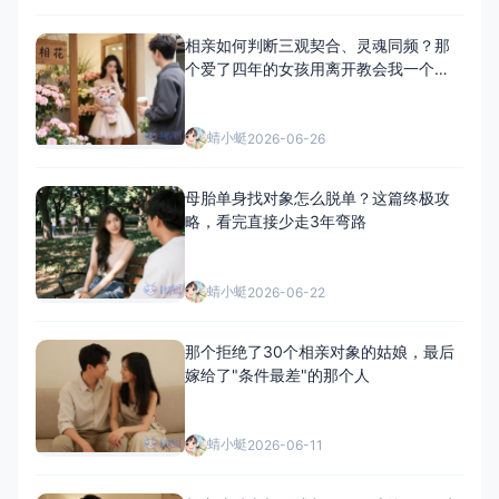
相亲如何判断三观契合、灵魂同频？那
个爱了四年的女孩用离开教会我一个道
理
蜻小蜓
2026-06-26
母胎单身找对象怎么脱单？这篇终极攻
略，看完直接少走3年弯路
蜻小蜓
2026-06-22
那个拒绝了30个相亲对象的姑娘，最后
嫁给了"条件最差"的那个人
蜻小蜓
2026-06-11