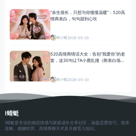
“余生很长，只想与你慢慢温暖”：520高
情商表白，句句甜到心坎
蜻小蜓
2026-05-20
520高情商情话大全：告别“我爱你”的老
套，这30句让TA小鹿乱撞（附表白场
景）
蜻小蜓
2026-05-20
I蜻蜓
I蜻蜓是专业的婚恋情感与家庭成长分享社区，涵盖恋爱技巧、相亲
攻略、婚姻经营、高情商聊天术及月嫂育儿知识。