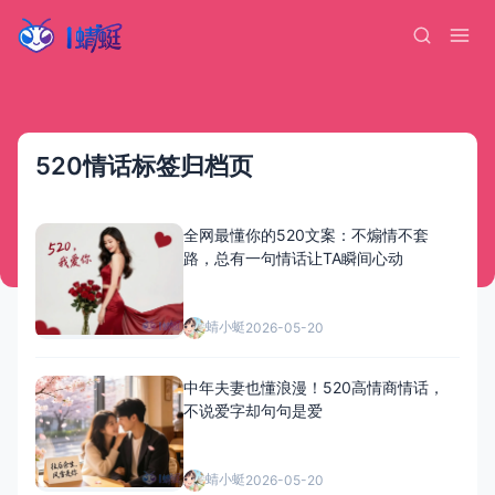
520情话标签归档页
全网最懂你的520文案：不煽情不套
路，总有一句情话让TA瞬间心动
蜻小蜓
2026-05-20
中年夫妻也懂浪漫！520高情商情话，
不说爱字却句句是爱
蜻小蜓
2026-05-20