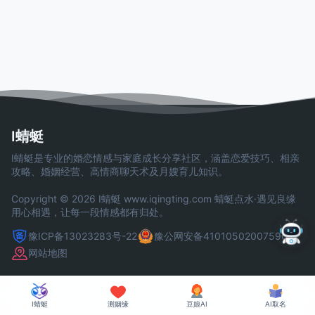
I蜻蜓
I蜻蜓是专业的婚恋情感与家庭成长分享社区，涵盖恋爱技巧、相亲
攻略、婚姻经营、高情商聊天术及月嫂育儿知识。
Copyright © 2026 I蜻蜓
www.iqingting.com
蜻蜓点水·遇见良缘
用心相遇，让每一段情感都有归处。
豫ICP备13023283号-22
豫公网安备41010502007590号
网站地图
I蜻蜓
测姻缘
豆娘AI
AI取名