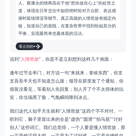
人。蔡康永的情商高在于他"把你放在心上"的处世之
道，体现在日常交往中如拒绝时给对方台阶、表达感
谢时延续情谊等细节。真正高级的人情世故有稳定内
核，知道自己的底线，在复杂世界中找到恰如其分的
平衡，实现最简单也最体面的活法。
看点别的
说到“
人情世故
”，你是不是立刻想到这样几个画面：
逢年过节去串门，对方说一句“来就来，拿啥东西”，你支
支吾吾半天也不知道怎么接；领导在群里发了个通知，你
假装没看见，等着别人先回复；别人开了个不太得体的玩
笑，你当场黑了脸，气氛瞬间降到冰点。
我们这代人似乎天生就和“人情世故”这四个字不对付。一
听到它，脑子里冒出来的全是“虚伪”“圆滑”“拍马屁”“讨好
别人”这些词汇。我们总觉得，一个人要是懂人情世故，那
一定是他活得太假，一定是为了讨好谁，一定是在牺牲自