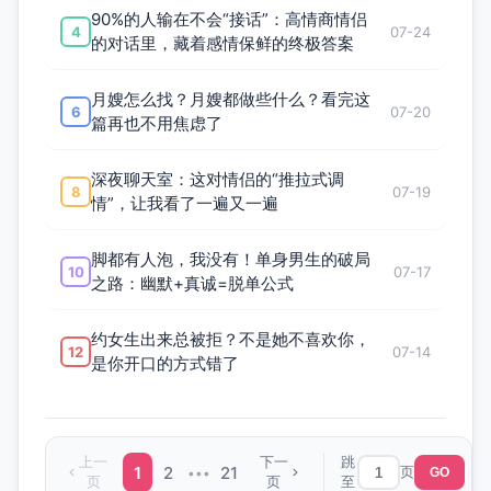
90%的人输在不会“接话”：高情商情侣
4
07-24
的对话里，藏着感情保鲜的终极答案
月嫂怎么找？月嫂都做些什么？看完这
6
07-20
篇再也不用焦虑了
深夜聊天室：这对情侣的“推拉式调
8
07-19
情”，让我看了一遍又一遍
脚都有人泡，我没有！单身男生的破局
10
07-17
之路：幽默+真诚=脱单公式
约女生出来总被拒？不是她不喜欢你，
12
07-14
是你开口的方式错了
上一
下一
跳
1
2
21
页
•••
GO
页
页
至