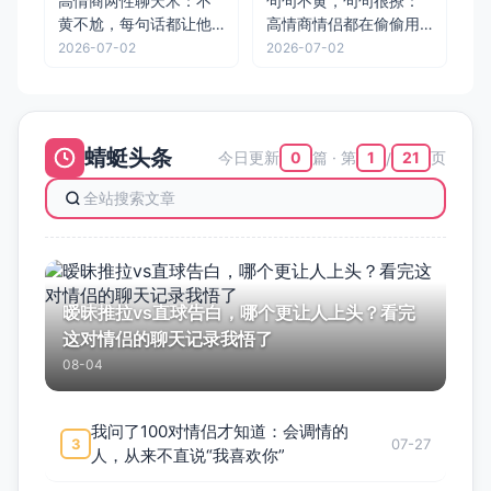
高情商两性聊天术：不
句句不黄，句句很撩：
黄不尬，每句话都让他
高情商情侣都在偷偷用
想扑倒你
的调情话术，拿去直接
2026-07-02
2026-07-02
用！
蜻蜓头条
今日更新
篇 · 第
页
0
1
21
/
暧昧推拉vs直球告白，哪个更让人上头？看完
这对情侣的聊天记录我悟了
08-04
我问了100对情侣才知道：会调情的
3
07-27
人，从来不直说“我喜欢你”