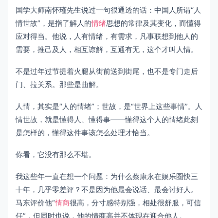
国学大师南怀瑾先生说过一句很通透的话：中国人所谓“人
情世故”，是指了解人的
情绪
思想的常律及其变化，而懂得
应对得当。他说，人有情绪，有需求，凡事联想到他人的
需要，推己及人，相互谅解，互通有无，这个才叫人情。
不是过年过节提着火腿从街前送到街尾，也不是专门走后
门、拉关系。那些是曲解。
人情，其实是“人的情绪”；世故，是“世界上这些事情”。人
情世故，就是懂得人、懂得事——懂得这个人的情绪此刻
是怎样的，懂得这件事该怎么处理才恰当。
你看，它没有那么不堪。
我这些年一直在想一个问题：为什么蔡康永在娱乐圈快三
十年，几乎零差评？不是因为他最会说话、最会讨好人。
马东评价他“
情商
很高，分寸感特别强，相处很舒服，可信
任”，但同时也说，他的情商高并不体现在迎合他人。