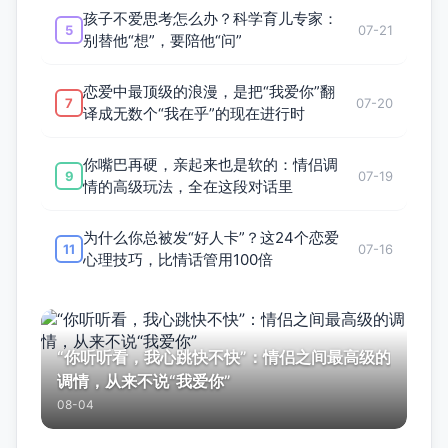
孩子不爱思考怎么办？科学育儿专家：
5
07-21
别替他“想”，要陪他“问”
恋爱中最顶级的浪漫，是把“我爱你”翻
7
07-20
译成无数个“我在乎”的现在进行时
你嘴巴再硬，亲起来也是软的：情侣调
9
07-19
情的高级玩法，全在这段对话里
为什么你总被发“好人卡”？这24个恋爱
11
07-16
心理技巧，比情话管用100倍
“你听听看，我心跳快不快”：情侣之间最高级的
调情，从来不说“我爱你”
08-04