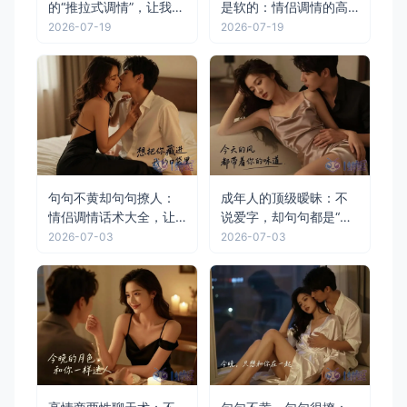
的“推拉式调情”，让我看
是软的：情侣调情的高
了一遍又一遍
级玩法，全在这段对话
2026-07-19
2026-07-19
里
句句不黄却句句撩人：
成年人的顶级暧昧：不
情侣调情话术大全，让
说爱字，却句句都是“非
TA心跳加速
你不可”
2026-07-03
2026-07-03