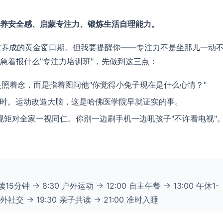
养安全感、启蒙专注力、锻炼生活自理能力。
习惯养成的黄金窗口期。但我要提醒你——专注力不是坐那儿一动
急着报什么"专注力培训班"，先做到这三点：
不是照着念，而是指着图问他"你觉得小兔子现在是什么心情？"
小时。运动改造大脑，这是哈佛医学院早就证实的事。
规矩对全家一视同仁。你别一边刷手机一边吼孩子"不许看电视"
读15分钟 → 8:30 户外运动 → 12:00 自主午餐 → 13:00 午休1-
 户外社交 → 19:30 亲子共读 → 21:00 准时入睡