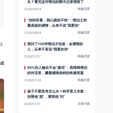
头？看完这对情侣的聊天记录我悟了
蜻趣恋爱
2026/08/04
“你听听看，我心跳快不快”：情侣之间
最高级的调情，从来不说“我爱你”
蜻趣恋爱
2026/08/04
我问了100对情侣才知道：会调情的
压
人，从来不直说“我喜欢你”
蜻趣恋爱
2026/07/27
成
90%的人输在不会“接话”：高情商情侣
的对话里，藏着感情保鲜的终极答案
蜻趣恋爱
2026/07/24
孩子不爱思考怎么办？科学育儿专家：
别替他“想”，要陪他“问”
豆娘月嫂
2026/07/21