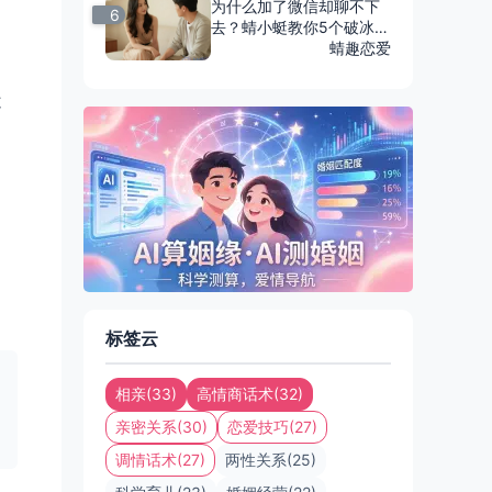
为什么加了微信却聊不下
6
去？蜻小蜓教你5个破冰心
法与高情商开场白话术
蜻趣恋爱
不
。
标签云
相亲(33)
高情商话术(32)
亲密关系(30)
恋爱技巧(27)
调情话术(27)
两性关系(25)