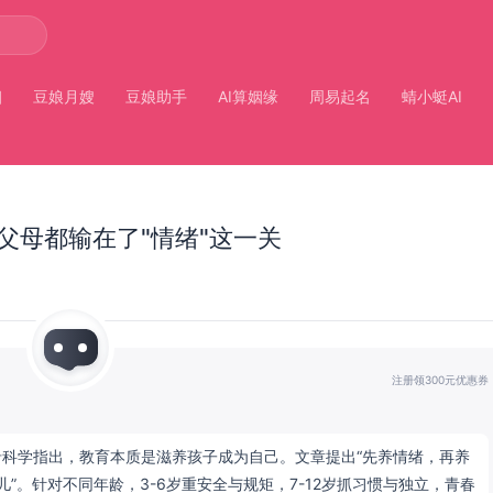
姻
豆娘月嫂
豆娘助手
AI算姻缘
周易起名
蜻小蜓AI
父母都输在了"情绪"这一关
注册领300元优惠券
前沿科学指出，教育本质是滋养孩子成为自己。文章提出“先养情绪，再养
”。针对不同年龄，3-6岁重安全与规矩，7-12岁抓习惯与独立，青春