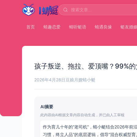
首页
蜻趣恋爱
蜻听蜓语
蜻遇良缘
蜓友婚
孩子叛逆、拖拉、爱顶嘴？99%的
2026年4月28日
豆娘月嫂
蜻小蜓
AI摘要
此内容由AI根据文章内容自动生成，并已由人工审核
作为育儿十年的“老司机”，蜻小蜓结合2026年
习惯，终立人品”的底层逻辑，倡导“混合权威型育儿