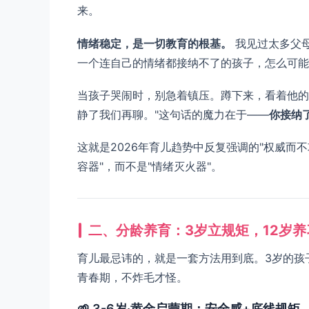
来。
情绪稳定，是一切教育的根基。
我见过太多父母
一个连自己的情绪都接纳不了的孩子，怎么可能
当孩子哭闹时，别急着镇压。蹲下来，看着他的
静了我们再聊。"这句话的魔力在于——
你接纳
这就是2026年育儿趋势中反复强调的"权威而不攻击"（A
容器"，而不是"情绪灭火器"。
二、分龄养育：3岁立规矩，12岁养
育儿最忌讳的，就是一套方法用到底。3岁的孩
青春期，不炸毛才怪。
🌱 3-6岁·黄金启蒙期：安全感+底线规矩