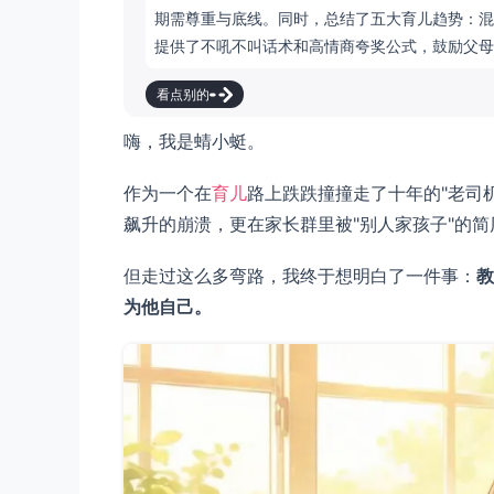
期需尊重与底线。同时，总结了五大育儿趋势：混
提供了不吼不叫话术和高情商夸奖公式，鼓励父母
看点别的
嗨，我是蜻小蜓。
作为一个在
育儿
路上跌跌撞撞走了十年的"老司
飙升的崩溃，更在家长群里被"别人家孩子"的
但走过这么多弯路，我终于想明白了一件事：
教
为他自己。