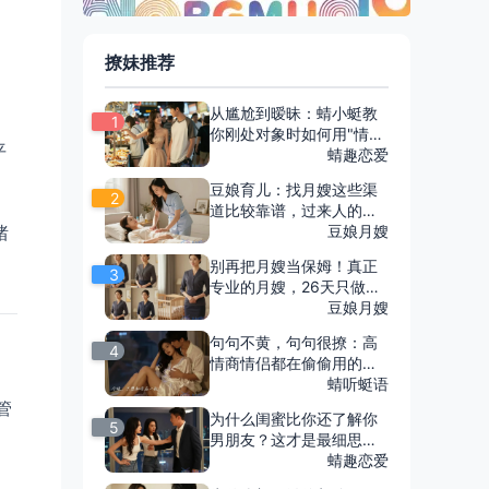
撩妹推荐
？
从尴尬到暧昧：蜻小蜓教
1
你刚处对象时如何用"情绪
平
共振"聊出心动感（附实战
蜻趣恋爱
话术）
豆娘育儿：找月嫂这些渠
2
道比较靠谱，过来人的血
泪经验全在这里了
豆娘月嫂
绪
别再把月嫂当保姆！真正
3
专业的月嫂，26天只做这
两件事
豆娘月嫂
句句不黄，句句很撩：高
4
情商情侣都在偷偷用的调
情话术，拿去直接用！
蜻听蜓语
管
为什么闺蜜比你还了解你
5
男朋友？这才是最细思极
恐的地方
蜻趣恋爱