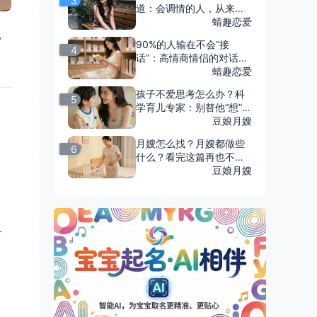
3
道：会调情的人，从来不
直说“我喜欢你”
蜻趣恋爱
，
90%的人输在不会“接
4
话”：高情商情侣的对话
里，藏着感情保鲜的终极
蜻趣恋爱
答案
孩子不爱思考怎么办？科
5
学育儿专家：别替他“想”，
要陪他“问”
豆娘月嫂
月嫂怎么找？月嫂都做些
6
什么？看完这篇再也不用
焦虑了
豆娘月嫂
有