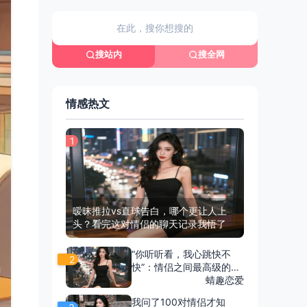
搜站内
搜全网
情感热文
1
暧昧推拉vs直球告白，哪个更让人上
头？看完这对情侣的聊天记录我悟了
“你听听看，我心跳快不
2
快”：情侣之间最高级的调
情，从来不说“我爱你”
蜻趣恋爱
我问了100对情侣才知