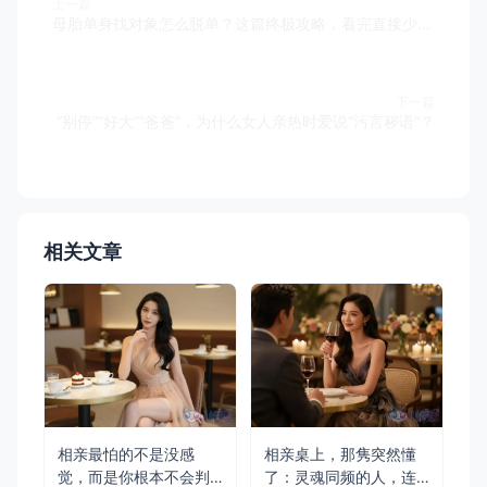
上一篇
母胎单身找对象怎么脱单？这篇终极攻略，看完直接少走3年弯路
下一篇
“别停”“好大”“爸爸”，为什么女人亲热时爱说“污言秽语”？
相关文章
相亲最怕的不是没感
相亲桌上，那隽突然懂
觉，而是你根本不会判
了：灵魂同频的人，连