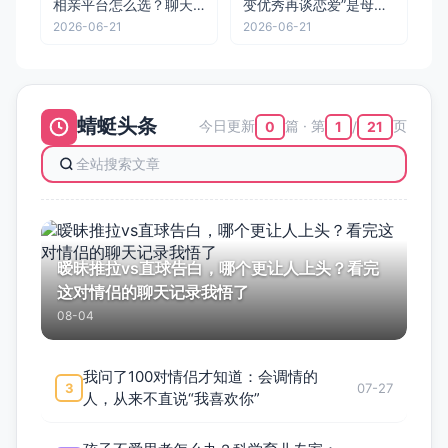
相亲平台怎么选？聊天
变优秀再谈恋爱”是母胎
话题怎么聊？蜻小蜓一
单身最大的骗局
2026-06-21
2026-06-21
篇讲透
蜻蜓头条
今日更新
篇 · 第
页
0
1
21
/
暧昧推拉vs直球告白，哪个更让人上头？看完
这对情侣的聊天记录我悟了
08-04
我问了100对情侣才知道：会调情的
3
07-27
人，从来不直说“我喜欢你”