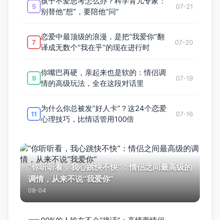
孩子不爱思考怎么办？科学育儿专家：
5
07-21
别替他“想”，要陪他“问”
恋爱中最顶级的浪漫，是把“我爱你”翻
7
07-20
译成无数个“我在乎”的现在进行时
你嘴巴再硬，亲起来也是软的：情侣调
9
07-19
情的高级玩法，全在这段对话里
为什么你总被发“好人卡”？这24个恋爱
11
07-16
心理技巧，比情话管用100倍
“你听听看，我心跳快不快”：情侣之间最高级的
调情，从来不说“我爱你”
08-04