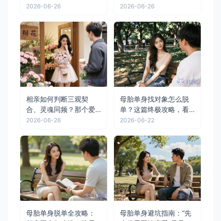
断"对的人"
忌口都一模一样
2026-06-26
2026-06-26
相亲如何判断三观契
母胎单身找对象怎么脱
合、灵魂同频？那个爱
单？这篇终极攻略，看
了四年的女孩用离开教
完直接少走3年弯路
2026-06-26
2026-06-22
会我一个道理
母胎单身脱单全攻略：
母胎单身避坑指南：“先