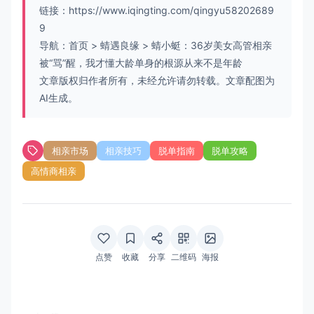
链接：
https://www.iqingting.com/qingyu58202689
9
导航：
首页
>
蜻遇良缘
>
蜻小蜓：36岁美女高管相亲
被“骂”醒，我才懂大龄单身的根源从来不是年龄
文章版权归作者所有，未经允许请勿转载。文章配图为
AI生成。
相亲市场
相亲技巧
脱单指南
脱单攻略
高情商相亲
点赞
收藏
分享
二维码
海报