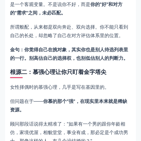
是一个客观变量。不是说你不好，而是
你的"好"和对方
的"需求"之间，未必匹配。
所谓般配，从来都是双向奔赴、双向选择。你不能只看到
自己的长处，却忽略了自己在对方评估体系里的位置。
金句：你觉得自己在挑对象，其实你也是别人待选列表里
的一行。别高估自己的选择权，也别低估别人的判断力。
根源二：慕强心理让你只盯着金字塔尖
女性择偶时的慕强心理，几乎是写在基因里的。
但问题在于——
你慕的那个"强"，在现实里本来就是稀缺
资源。
顾问那段话说得太精准了："如果有一个男的跟你年龄相
仿，家境优渥，相貌堂堂，事业有成，那必定是个成功男
士。那像这样的人，有几个没结婚的？"