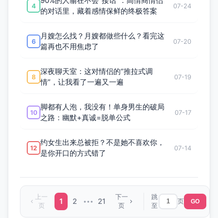
90%的人输在不会“接话”：高情商情侣
4
07-24
的对话里，藏着感情保鲜的终极答案
月嫂怎么找？月嫂都做些什么？看完这
6
07-20
篇再也不用焦虑了
深夜聊天室：这对情侣的“推拉式调
8
07-19
情”，让我看了一遍又一遍
脚都有人泡，我没有！单身男生的破局
10
07-17
之路：幽默+真诚=脱单公式
约女生出来总被拒？不是她不喜欢你，
12
07-14
是你开口的方式错了
上一
下一
跳
1
2
21
页
•••
GO
页
页
至