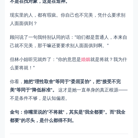
不是在找对象，这是在造神。
现实里的人，都有瑕疵。你自己也不完美，凭什么要求别
人面面俱到？
顾问说了一句我特别认同的话："咱们都是普通人，本来自
己就不完美，那干嘛还要要求别人面面俱到啊。"
但林小姐听完就炸了："你的意思是
婚姻
就是将就？我为什
么要将就！"
你看，
她把"理性取舍"等同于"委屈妥协"，把"接受不完
美"等同于"降低标准"。
这才是她一直单身的真正根源——
不是条件不够，是认知偏差。
金句：你嘴里说的"不将就"，其实是"我全都要"。而"我全
都要"的尽头，是什么都得不到。