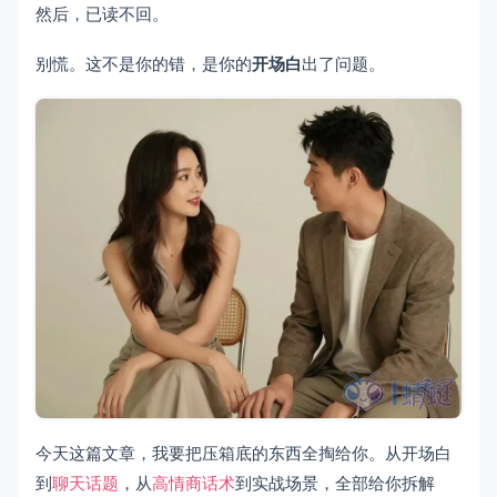
然后，已读不回。
别慌。这不是你的错，是你的
开场白
出了问题。
今天这篇文章，我要把压箱底的东西全掏给你。从开场白
到
聊天话题
，从
高情商话术
到实战场景，全部给你拆解