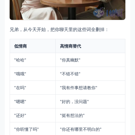
兄弟，从今天开始，把你聊天里的这些词全删掉：
低情商
高情商替代
"哈哈"
"你真幽默"
"哦哦"
"不错不错"
"在吗"
"我有件事想请教你"
"嗯嗯"
"好的，没问题"
"还好"
"挺有想法的"
"你听懂了吗"
"你还有哪里不明白的"