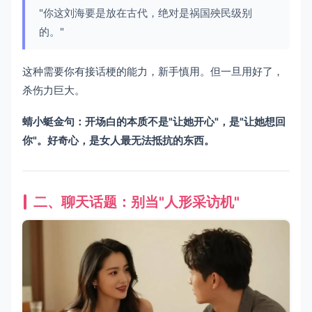
"你这刘海要是放在古代，绝对是祸国殃民级别
的。"
这种需要你有接话梗的能力，新手慎用。但一旦用好了，
杀伤力巨大。
蜻小蜓金句：开场白的本质不是"让她开心"，是"让她想回
你"。好奇心，是女人最无法抵抗的东西。
二、聊天话题：别当"人形采访机"