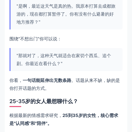
"是啊，最近这天气是真的热。我原本打算去成都旅
游的，现在都打算暂停了。你有没有什么避暑的好
地方推荐？"
围绕"不想出门"你可以说：
"那就对了，这种天气就适合在家切个西瓜、追个
剧。你最近在看什么？"
你看，
一句话能延伸出无数条路
。话题从来不缺，缺的是
你打开话题的方式。
25-35岁的女人最想聊什么？
根据最新的情感需求研究，
25到35岁的女性，核心需求
是"认同感"和"陪伴"。