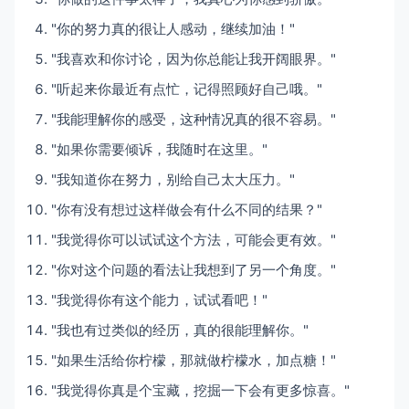
"你的努力真的很让人感动，继续加油！"
"我喜欢和你讨论，因为你总能让我开阔眼界。"
"听起来你最近有点忙，记得照顾好自己哦。"
"我能理解你的感受，这种情况真的很不容易。"
"如果你需要倾诉，我随时在这里。"
"我知道你在努力，别给自己太大压力。"
"你有没有想过这样做会有什么不同的结果？"
"我觉得你可以试试这个方法，可能会更有效。"
"你对这个问题的看法让我想到了另一个角度。"
"我觉得你有这个能力，试试看吧！"
"我也有过类似的经历，真的很能理解你。"
"如果生活给你柠檬，那就做柠檬水，加点糖！"
"我觉得你真是个宝藏，挖掘一下会有更多惊喜。"