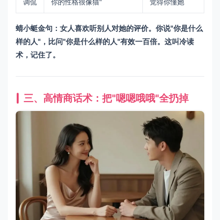
调侃
你的性格很像猫"
觉得你懂她
蜻小蜓金句：女人喜欢听别人对她的评价。你说"你是什么
样的人"，比问"你是什么样的人"有效一百倍。这叫冷读
术，记住了。
三、高情商话术：把"嗯嗯哦哦"全扔掉