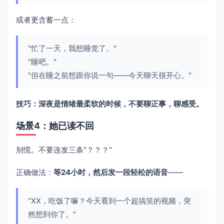
或者更含蓄一点：
"忙了一天，我想睡觉了。"
"睡吧。"
"但在睡之前想跟你说一句——今天聊天很开心。"
技巧：深夜是情绪最柔软的时候，不要聊正事，聊感受。
场景4：她已读不回
别慌。不要连发三条"？？？"
正确做法：
等24小时，然后发一段轻松的语音
——
"XX，吃饭了嘛？今天看到一个超搞笑的视频，突
然想到你了。"