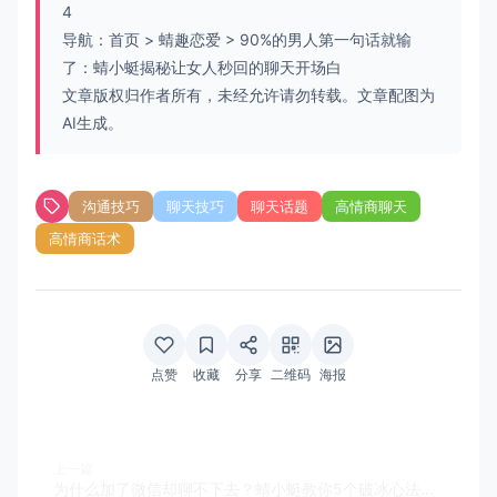
4
导航：
首页
>
蜻趣恋爱
>
90%的男人第一句话就输
了：蜻小蜓揭秘让女人秒回的聊天开场白
文章版权归作者所有，未经允许请勿转载。文章配图为
AI生成。
沟通技巧
聊天技巧
聊天话题
高情商聊天
高情商话术
点赞
收藏
分享
二维码
海报
上一篇
为什么加了微信却聊不下去？蜻小蜓教你5个破冰心法与高情商开场白话术