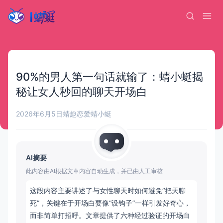
90%的男人第一句话就输了：蜻小蜓揭
秘让女人秒回的聊天开场白
2026年6月5日
蜻趣恋爱
蜻小蜓
AI摘要
此内容由AI根据文章内容自动生成，并已由人工审核
这段内容主要讲述了与女性聊天时如何避免“把天聊
死”，关键在于开场白要像“设钩子”一样引发好奇心，
而非简单打招呼。文章提供了六种经过验证的开场白