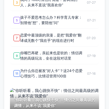
3
07-27
人，从来不直说“我喜欢你”
孩子不爱思考怎么办？科学育儿专家：
5
07-21
别替他“想”，要陪他“问”
恋爱中最顶级的浪漫，是把“我爱你”翻
7
07-20
译成无数个“我在乎”的现在进行时
你嘴巴再硬，亲起来也是软的：情侣调
9
07-19
情的高级玩法，全在这段对话里
为什么你总被发“好人卡”？这24个恋爱
11
07-16
心理技巧，比情话管用100倍
“你听听看，我心跳快不快”：情侣之间最高级的
调情，从来不说“我爱你”