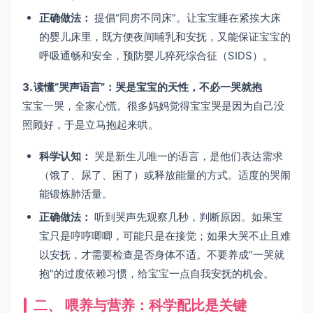
正确做法：
提倡“同房不同床”。让宝宝睡在紧挨大床
的婴儿床里，既方便夜间哺乳和安抚，又能保证宝宝的
呼吸通畅和安全，预防婴儿猝死综合征（SIDS）。
3. 读懂“哭声语言”：哭是宝宝的天性，不必一哭就抱
宝宝一哭，全家心慌。很多妈妈觉得宝宝哭是因为自己没
照顾好，于是立马抱起来哄。
科学认知：
哭是新生儿唯一的语言，是他们表达需求
（饿了、尿了、困了）或释放能量的方式。适度的哭闹
能锻炼肺活量。
正确做法：
听到哭声先观察几秒，判断原因。如果宝
宝只是哼哼唧唧，可能只是在接觉；如果大哭不止且难
以安抚，才需要检查是否身体不适。不要养成“一哭就
抱”的过度依赖习惯，给宝宝一点自我安抚的机会。
二、 喂养与营养：科学配比是关键