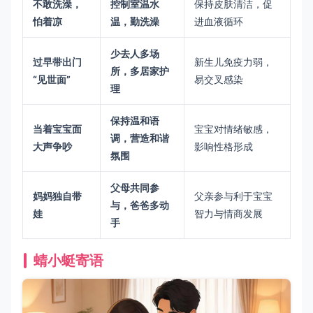
不敢洗澡，
控制室温水
保持皮肤清洁，促
怕着凉
温，勤洗澡
进血液循环
少去人多场
过早带出门
新生儿免疫力弱，
所，多居家护
“见世面”
易交叉感染
理
保持温和语
当着宝宝面
宝宝对情绪敏感，
调，营造和谐
大声争吵
影响性格形成
氛围
父母共同参
妈妈独自带
父亲参与利于宝宝
与，爸爸多动
娃
智力与情商发展
手
蜻小蜓寄语