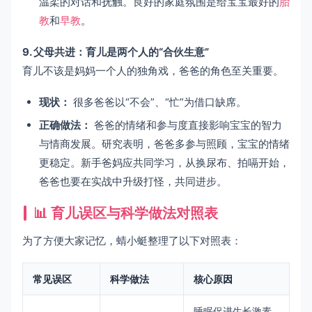
温柔的对话和抚触。良好的家庭氛围是给宝宝最好的
胎
教
和
早教
。
9. 父母共进：育儿是两个人的“合伙生意”
育儿不该是妈妈一个人的独角戏，爸爸的角色至关重要。
现状：
很多爸爸以“不会”、“忙”为借口缺席。
正确做法：
爸爸的情绪和参与度直接影响宝宝的智力
与情商发展。研究表明，爸爸多参与照顾，宝宝的情绪
更稳定。新手爸妈应共同学习，从换尿布、拍嗝开始，
爸爸也要在实战中升级打怪，共同进步。
📊 育儿误区与科学做法对照表
为了方便大家记忆，蜻小蜓整理了以下对照表：
常见误区
科学做法
核心原因
睡眠促进生长激素