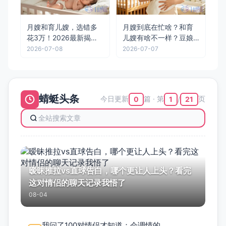
月嫂和育儿嫂，选错多
月嫂到底在忙啥？和育
花3万！2026最新揭
儿嫂有啥不一样？豆娘
秘：金牌月嫂24小时完
用一部剧跟你说清楚
2026-07-08
2026-07-07
整工作流程
蜻蜓头条
今日更新
篇 · 第
页
0
1
21
/
暧昧推拉vs直球告白，哪个更让人上头？看完
这对情侣的聊天记录我悟了
08-04
我问了100对情侣才知道：会调情的