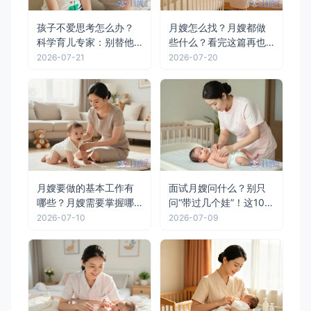
孩子不爱思考怎么办？
月嫂怎么找？月嫂都做
科学育儿专家：别替他
些什么？看完这篇再也
“想”，要陪他“问”
不用焦虑了
2026-07-21
2026-07-20
月嫂要做的基本工作有
面试月嫂问什么？别只
哪些？月嫂需要掌握哪
问“带过几个娃”！这10个
些技能？月嫂跟育儿嫂
硬核问题让假金牌现原
2026-07-10
2026-07-09
区别在哪里
形