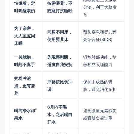
怕饿着，定
按需喂养，不
分泌，利于大脑发
时叫醒喂奶
随意打扰睡眠
育
为了亲密，
同房不同床，
预防窒息和婴儿猝
大人宝宝同
使用婴儿床
死综合征(SIDS)
床睡
一哭就抱，
先观察判断，
锻炼肺部功能，培
时刻不离手
适度自我安抚
养独立入睡能力
奶粉冲浓
严格按比例冲
保护未成熟的肾
点，更有营
调
脏，避免消化负担
养
6月内不喝
喝纯净水/矿
避免微量元素缺失
水，之后喝白
泉水
或肾脏负荷过重
开水