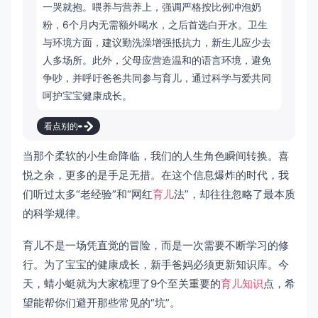
一哭就抱。喂养与营养上，强调严格按比例冲泡奶
粉，6个月内无需额外喝水，之后首选白开水。卫生
与环境方面，建议勤洗澡增强抵抗力，新生儿应少去
人多场所。此外，父母应营造温和的语言环境，避免
争吵，并呼吁爸爸共同参与育儿，通过科学与爱共同
呵护宝宝健康成长。
看点别的
当那个柔软的小生命降临，我们的人生角色瞬间转换。喜
悦之余，更多的是手足无措。在这个信息爆炸的时代，我
们听过太多“老经验”和“网红
育儿
法”，却往往忽略了最本质
的科学规律。
育儿不是一场凭直觉的冒险，而是一次需要不断学习的修
行。为了宝宝的健康成长，新手爸妈必须更新知识库。今
天，蜻小蜓就为大家梳理了9个至关重要的
育儿知识
点，希
望能帮你们避开那些常见的“坑”。