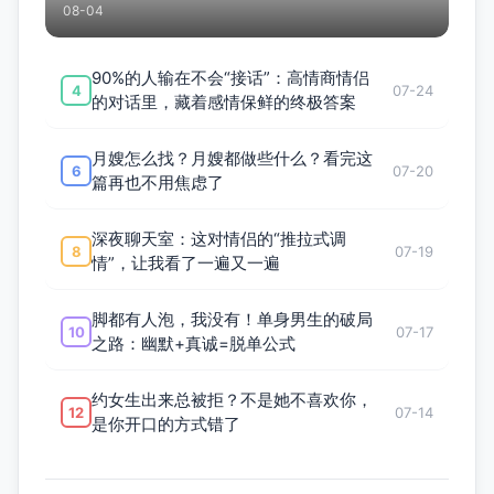
08-04
90%的人输在不会“接话”：高情商情侣
4
07-24
的对话里，藏着感情保鲜的终极答案
月嫂怎么找？月嫂都做些什么？看完这
6
07-20
篇再也不用焦虑了
深夜聊天室：这对情侣的“推拉式调
8
07-19
情”，让我看了一遍又一遍
脚都有人泡，我没有！单身男生的破局
10
07-17
之路：幽默+真诚=脱单公式
约女生出来总被拒？不是她不喜欢你，
12
07-14
是你开口的方式错了