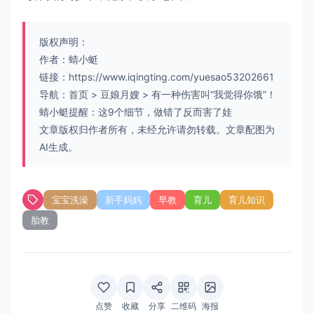
版权声明：
作者：蜻小蜓
链接：
https://www.iqingting.com/yuesao53202661
导航：
首页
>
豆娘月嫂
>
有一种伤害叫“我觉得你饿”！
蜻小蜓提醒：这9个细节，做错了反而害了娃
文章版权归作者所有，未经允许请勿转载。文章配图为
AI生成。
宝宝洗澡
新手妈妈
早教
育儿
育儿知识
胎教
点赞
收藏
分享
二维码
海报