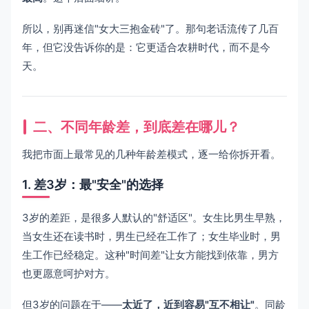
所以，别再迷信"女大三抱金砖"了。那句老话流传了几百
年，但它没告诉你的是：它更适合农耕时代，而不是今
天。
二、不同年龄差，到底差在哪儿？
我把市面上最常见的几种年龄差模式，逐一给你拆开看。
1. 差3岁：最"安全"的选择
3岁的差距，是很多人默认的"舒适区"。女生比男生早熟，
当女生还在读书时，男生已经在工作了；女生毕业时，男
生工作已经稳定。这种"时间差"让女方能找到依靠，男方
也更愿意呵护对方。
但3岁的问题在于——
太近了，近到容易"互不相让"
。同龄