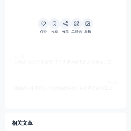
点赞
收藏
分享
二维码
海报
上一篇
别再说"女大三抱金砖"了！夫妻年龄差多少最合适，答案令人意外
下一篇
姐弟恋注定不长久？决定婚姻寿命的从来不是身份证上的数字，而是这种“节奏感”
相关文章