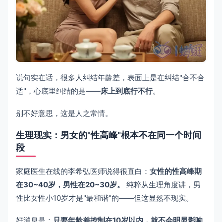
说句实在话，很多人纠结年龄差，表面上是在纠结"合不合
适"，心底里纠结的是——
床上到底行不行
。
别不好意思，这是人之常情。
生理现实：男女的"性高峰"根本不在同一个时间
段
家庭医生在线的李希弘医师说得很直白：
女性的性高峰期
在30~40岁，男性在20~30岁。
纯粹从生理角度讲，男
性比女性小10岁才是"最和谐"的——但这显然不现实。
好消息是：
只要年龄差控制在10岁以内，就不会明显影响