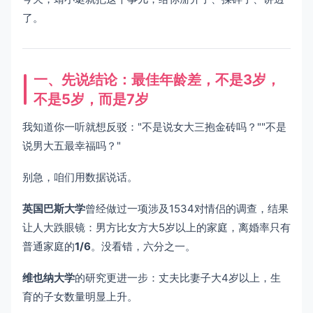
了。
一、先说结论：最佳年龄差，不是3岁，
不是5岁，而是7岁
我知道你一听就想反驳："不是说女大三抱金砖吗？""不是
说男大五最幸福吗？"
别急，咱们用数据说话。
英国巴斯大学
曾经做过一项涉及1534对情侣的调查，结果
让人大跌眼镜：男方比女方大5岁以上的家庭，离婚率只有
普通家庭的
1/6
。没看错，六分之一。
维也纳大学
的研究更进一步：丈夫比妻子大4岁以上，生
育的子女数量明显上升。