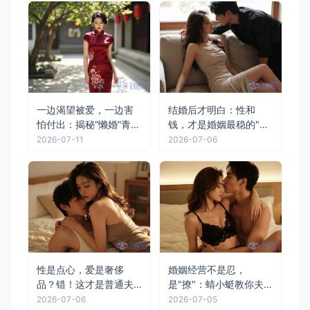
一边渴望被爱，一边害
结婚后才明白：性和
怕付出：揭秘“懒婚”青年
钱，才是婚姻最稳的"胶
背后的“成年初显期”危机
水"
2026-07-11
2026-07-06
性是点心，爱是奢侈
婚姻经营不是忍，
品？错！这才是普通夫
是"撩"：蜻小蜓教你夫妻
妻“越吵越恩爱”的真相
调情的12个高阶技巧
2026-07-06
2026-07-05