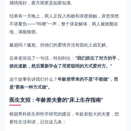
感情很好，蜜月期更是如胶似漆。
结果有一天晚上，两人正投入热吻和亲密接触，床垫突然
不堪重负——"咔嚓"一声，整个床架解体，两人被掀翻在
地，满脸狼狈。
尴尬吗？尴尬。但他们的爱情并没有因此土崩瓦解。
后来老张说了一句话，特别到位：
"我们抓住了对方的手，
彼此道歉，然后重新学会了用更聪明的方式爱对方。"
这个故事告诉我们什么？
年龄差带来的不是"不能做"，而
是"要换一种方式做"。
医生支招：年龄差夫妻的"床上生存指南"
根据男科医生和性学研究的建议，年龄差较大的夫妻，想
要性生活和谐，记住这几条：