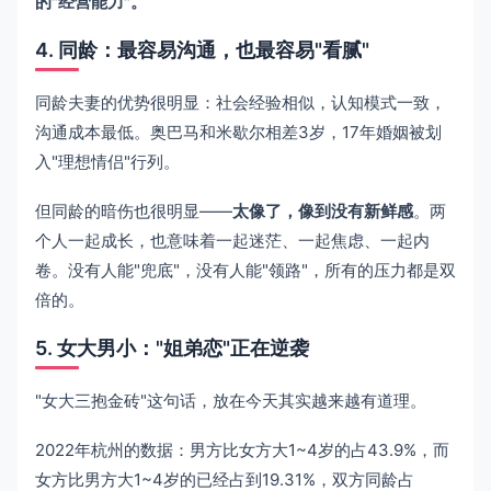
的"经营能力"。
4. 同龄：最容易沟通，也最容易"看腻"
同龄夫妻的优势很明显：社会经验相似，认知模式一致，
沟通成本最低。奥巴马和米歇尔相差3岁，17年婚姻被划
入"理想情侣"行列。
但同龄的暗伤也很明显——
太像了，像到没有新鲜感
。两
个人一起成长，也意味着一起迷茫、一起焦虑、一起内
卷。没有人能"兜底"，没有人能"领路"，所有的压力都是双
倍的。
5. 女大男小："姐弟恋"正在逆袭
"女大三抱金砖"这句话，放在今天其实越来越有道理。
2022年杭州的数据：男方比女方大1~4岁的占43.9%，而
女方比男方大1~4岁的已经占到19.31%，双方同龄占