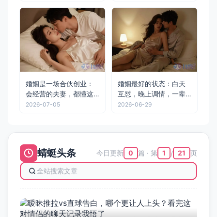
婚姻是一场合伙创业：
婚姻最好的状态：白天
会经营的夫妻，都懂这4
互怼，晚上调情，一辈
条“公司法则”
子不腻
2026-07-05
2026-06-29
蜻蜓头条
今日更新
篇 · 第
页
0
1
21
/