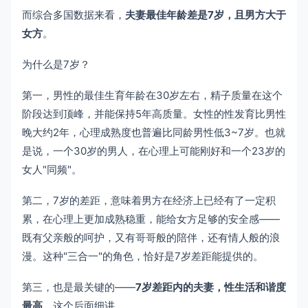
而综合多国数据来看，
夫妻最佳年龄差是7岁，且男方大于
女方
。
为什么是7岁？
第一，男性的最佳生育年龄在30岁左右，精子质量在这个
阶段达到顶峰，并能保持5年高质量。女性的性发育比男性
晚大约2年，心理成熟度也普遍比同龄男性低3~7岁。也就
是说，一个30岁的男人，在心理上可能刚好和一个23岁的
女人"同频"。
第二，7岁的差距，意味着男方在经济上已经有了一定积
累，在心理上更加成熟稳重，能给女方足够的安全感——
既有父亲般的呵护，又有哥哥般的陪伴，还有情人般的浪
漫。这种"三合一"的角色，恰好是7岁差距能提供的。
第三，也是最关键的——
7岁差距内的夫妻，性生活和谐度
最高
。这个后面细讲。