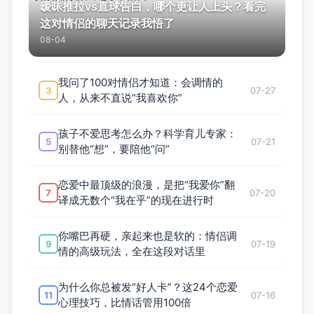
暧昧推拉vs直球告白，哪个更让人上头？看完
这对情侣的聊天记录我悟了
08-04
我问了100对情侣才知道：会调情的
3
07-27
人，从来不直说“我喜欢你”
孩子不爱思考怎么办？科学育儿专家：
5
07-21
别替他“想”，要陪他“问”
恋爱中最顶级的浪漫，是把“我爱你”翻
7
07-20
译成无数个“我在乎”的现在进行时
你嘴巴再硬，亲起来也是软的：情侣调
9
07-19
情的高级玩法，全在这段对话里
为什么你总被发“好人卡”？这24个恋爱
11
07-16
心理技巧，比情话管用100倍