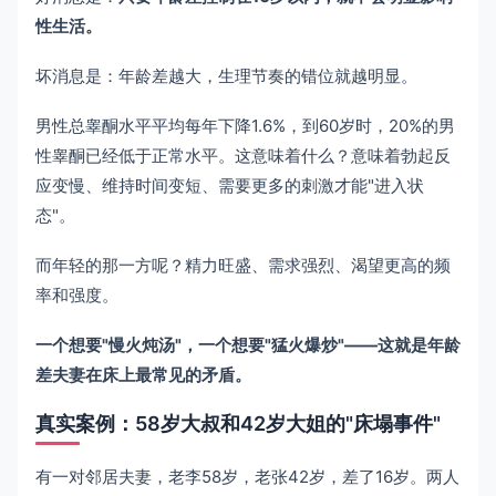
性生活。
坏消息是：年龄差越大，生理节奏的错位就越明显。
男性总睾酮水平平均每年下降1.6%，到60岁时，20%的男
性睾酮已经低于正常水平。这意味着什么？意味着勃起反
应变慢、维持时间变短、需要更多的刺激才能"进入状
态"。
而年轻的那一方呢？精力旺盛、需求强烈、渴望更高的频
率和强度。
一个想要"慢火炖汤"，一个想要"猛火爆炒"——这就是年龄
差夫妻在床上最常见的矛盾。
真实案例：58岁大叔和42岁大姐的"床塌事件"
有一对邻居夫妻，老李58岁，老张42岁，差了16岁。两人