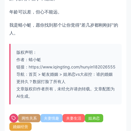
年龄可以差，但心不能远。
我是蜻小蜓，愿你找到那个让你觉得"差几岁都刚刚好"的
人。
版权声明：
作者：蜻小蜓
链接：
https://www.iqingting.com/hunyin182026555
导航：
首页
>
蜓友婚姻
>
姐弟恋vs大叔控：谁的婚姻
更持久？数据打脸了所有人
文章版权归作者所有，未经允许请勿转载。文章配图为
AI生成。
两性关系
夫妻情趣
夫妻生活
姐弟恋
婚姻经营