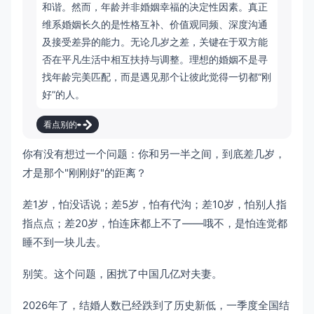
和谐。然而，年龄并非婚姻幸福的决定性因素。真正
维系婚姻长久的是性格互补、价值观同频、深度沟通
及接受差异的能力。无论几岁之差，关键在于双方能
否在平凡生活中相互扶持与调整。理想的婚姻不是寻
找年龄完美匹配，而是遇见那个让彼此觉得一切都“刚
好”的人。
看点别的
你有没有想过一个问题：你和另一半之间，到底差几岁，
才是那个"刚刚好"的距离？
差1岁，怕没话说；差5岁，怕有代沟；差10岁，怕别人指
指点点；差20岁，怕连床都上不了——哦不，是怕连觉都
睡不到一块儿去。
别笑。这个问题，困扰了中国几亿对夫妻。
2026年了，结婚人数已经跌到了历史新低，一季度全国结