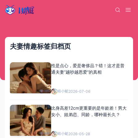
夫妻情趣标签归档页
性是点心，爱是奢侈品？错！这才是普
通夫妻“越吵越恩爱”的真相
蜻小蜓
2026-07-06
比身高差12cm更重要的是年龄差！男大
女小、姐弟恋、同龄，哪种最长久？
蜻小蜓
2026-05-28