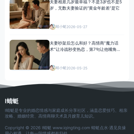
夫妻相差几岁最幸福？不是3岁也不是5
岁，无数夫妻验证的“黄金年龄差”是它
蜻小蜓
2026-05-27
夫妻吵架后怎么和好？高情商"魔力话
术"让冷战秒变热恋，第7句让他嘴角疯
狂上扬
蜻小蜓
2026-05-25
I蜻蜓
I蜻蜓是专业的婚恋情感与家庭成长分享社区，涵盖恋爱技巧、相亲
攻略、婚姻经营、高情商聊天术及月嫂育儿知识。
Copyright © 2026 I蜻蜓
www.iqingting.com
蜻蜓点水·遇见良缘
用心相遇，让每一段情感都有归处。