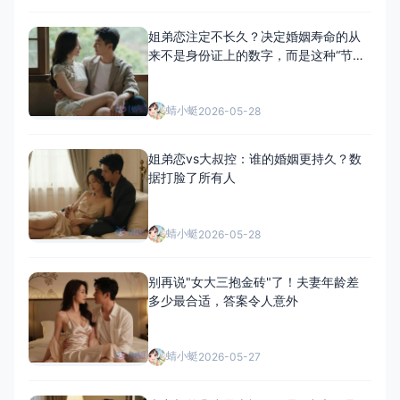
姐弟恋注定不长久？决定婚姻寿命的从
来不是身份证上的数字，而是这种“节奏
感”
蜻小蜓
2026-05-28
姐弟恋vs大叔控：谁的婚姻更持久？数
据打脸了所有人
蜻小蜓
2026-05-28
别再说"女大三抱金砖"了！夫妻年龄差
多少最合适，答案令人意外
蜻小蜓
2026-05-27