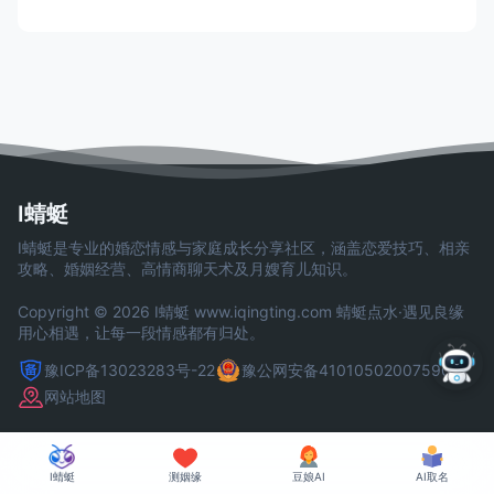
I蜻蜓
I蜻蜓是专业的婚恋情感与家庭成长分享社区，涵盖恋爱技巧、相亲
攻略、婚姻经营、高情商聊天术及月嫂育儿知识。
Copyright © 2026 I蜻蜓
www.iqingting.com
蜻蜓点水·遇见良缘
用心相遇，让每一段情感都有归处。
豫ICP备13023283号-22
豫公网安备41010502007590号
网站地图
I蜻蜓
测姻缘
豆娘AI
AI取名