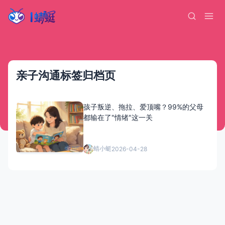
亲子沟通标签归档页
孩子叛逆、拖拉、爱顶嘴？99%的父母
都输在了"情绪"这一关
蜻小蜓
2026-04-28