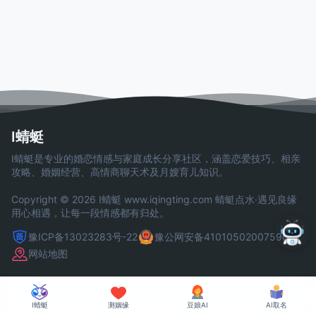
I蜻蜓
I蜻蜓是专业的婚恋情感与家庭成长分享社区，涵盖恋爱技巧、相亲
攻略、婚姻经营、高情商聊天术及月嫂育儿知识。
Copyright © 2026 I蜻蜓
www.iqingting.com
蜻蜓点水·遇见良缘
用心相遇，让每一段情感都有归处。
豫ICP备13023283号-22
豫公网安备41010502007590号
网站地图
I蜻蜓
测姻缘
豆娘AI
AI取名