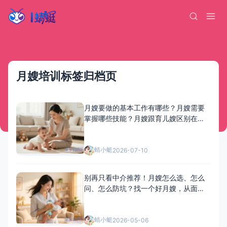
月嫂培训标签归档页
月嫂要做的基本工作有哪些？月嫂需要
掌握哪些技能？月嫂跟育儿嫂区别在哪
里
蜻小蜓
2026-07-10
别再只看中介推荐！月嫂怎么选、怎么
问、怎么防坑？找一个好月嫂，从面试
到上户一次讲透！
蜻小蜓
2026-05-06