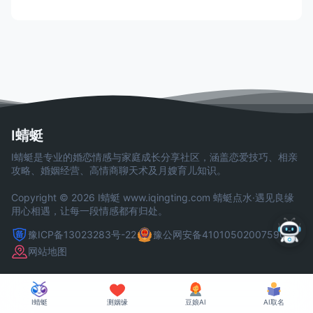
I蜻蜓
I蜻蜓是专业的婚恋情感与家庭成长分享社区，涵盖恋爱技巧、相亲
攻略、婚姻经营、高情商聊天术及月嫂育儿知识。
Copyright © 2026 I蜻蜓
www.iqingting.com
蜻蜓点水·遇见良缘
用心相遇，让每一段情感都有归处。
豫ICP备13023283号-22
豫公网安备41010502007590号
网站地图
I蜻蜓
测姻缘
豆娘AI
AI取名