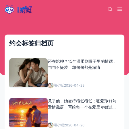
约会标签归档页
还在尬聊？15句温柔到骨子里的情话，
句句不提爱，却句句都是深情
蜻小蜓
2026-04-29
见了他，她变得很低很低：张爱玲11句
爱情谶语，写给每一个在爱里卑微过的
人
蜻小蜓
2026-04-20