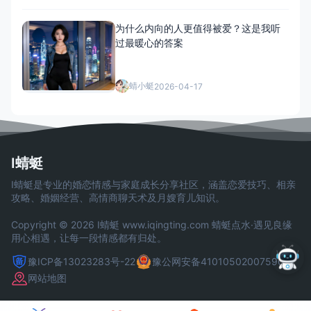
为什么内向的人更值得被爱？这是我听
过最暖心的答案
蜻小蜓
2026-04-17
I蜻蜓
I蜻蜓是专业的婚恋情感与家庭成长分享社区，涵盖恋爱技巧、相亲
攻略、婚姻经营、高情商聊天术及月嫂育儿知识。
Copyright © 2026 I蜻蜓
www.iqingting.com
蜻蜓点水·遇见良缘
用心相遇，让每一段情感都有归处。
豫ICP备13023283号-22
豫公网安备41010502007590号
网站地图