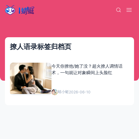
撩人语录标签归档页
今天你撩他/她了没？超火撩人调情话
术，一句就让对象瞬间上头脸红
蜻小蜓
2026-06-10