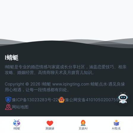
I蜻蜓
I蜻蜓是专业的婚恋情感与家庭成长分享社区，涵盖恋爱技巧、相亲
攻略、婚姻经营、高情商聊天术及月嫂育儿知识。
Copyright © 2026 I蜻蜓
www.iqingting.com
蜻蜓点水·遇见良缘
用心相遇，让每一段情感都有归处。
豫ICP备13023283号-22
豫公网安备41010502007590号
网站地图
I蜻蜓
测姻缘
豆娘AI
AI取名