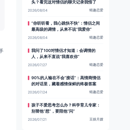
头？看完这对情侣的聊天记录我悟了
蜻趣恋爱
2026/08/04
“你听听看，我心跳快不快”：情侣之间
最高级的调情，从来不说“我爱你”
蜻趣恋爱
2026/08/04
我问了100对情侣才知道：会调情的
手
人，从来不直说“我喜欢你”
蜻趣恋爱
2026/07/27
90%的人输在不会“接话”：高情商情侣
的对话里，藏着感情保鲜的终极答案
蜻趣恋爱
2026/07/24
孩子不爱思考怎么办？科学育儿专家：
别替他“想”，要陪他“问”
豆娘月嫂
2026/07/21