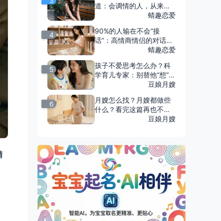
3
道：会调情的人，从来不
直说“我喜欢你”
蜻趣恋爱
90%的人输在不会“接
4
话”：高情商情侣的对话
里，藏着感情保鲜的终极
蜻趣恋爱
答案
孩子不爱思考怎么办？科
5
学育儿专家：别替他“想”，
要陪他“问”
豆娘月嫂
月嫂怎么找？月嫂都做些
6
什么？看完这篇再也不用
焦虑了
豆娘月嫂
精