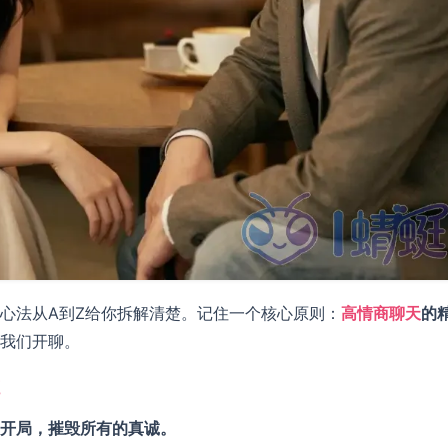
心法从A到Z给你拆解清楚。记住一个核心原则：
高情商聊天
的
我们开聊。
开局，摧毁所有的真诚。