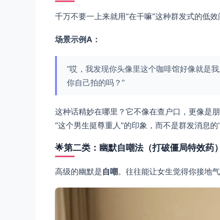
千万不要一上来就用“在干嘛”这种群发式的低
场景示例A：
“哎，我发现你头像里这个咖啡馆好像就是
你自己拍的吗？”
这种话精妙在哪里？它不像在查户口，更像是朋
“这个男生挺尊重人”的印象，而不是群发消息的“
🌟第二类：幽默自嘲法（打破僵局特效药
高级的幽默是
自嘲
。往往能让女生觉得你接地气