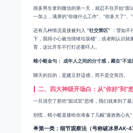
很多男生拿到微信的第一天，就忍不住开始“面
一加上，满屏的“你做什么工作”、“你多大了”
还有几种情况直接被列入
“社交禁区”
：譬如不
下，我得小心被当情绪垃圾桶”；或者刚认识就
育，这比开车不打灯还要吓人。
蜻小蜓金句：
成年人之间的分寸感，藏在“不追
聊天的目的，是建立舒适感，而不是交简历。
二、四大神级开场白：从“你好”到“想
一旦清空了那些“面试官”思维，我们就来到了
别慌，蜻小蜓直接给你准备了几幅“速效救心丸
🌟第一类：细节观察法（号称破冰界AK-4