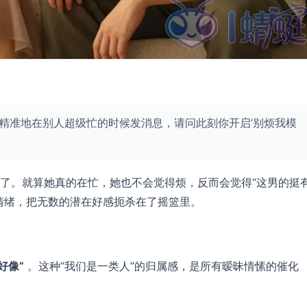
精准地在别人超级忙的时候发消息，请问此刻你开启‘别烦我模
了。就算她真的在忙，她也不会觉得烦，反而会觉得“这男的挺
情绪，把无数的潜在好感扼杀在了摇篮里。
）
好像”
。这种“我们是一类人”的归属感，是所有暧昧情愫的催化