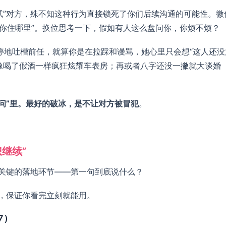
试”对方，殊不知这种行为直接锁死了你们后续沟通的可能性。微
、“你住哪里”。换位思考一下，假如有人这么盘问你，你烦不烦？
停地吐槽前任，就算你是在拉踩和谩骂，她心里只会想“这人还没
像喝了假酒一样疯狂炫耀车表房；再或者八字还没一撇就大谈婚
问”里。最好的破冰，是不让对方被冒犯
。
继续”
最关键的落地环节——第一句到底说什么？
”，保证你看完立刻就能用。
7）