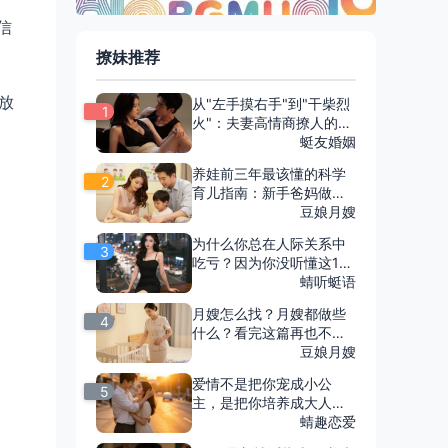
信
撩妹推荐
放
从"左手摸右手"到"干柴烈
1
火"：夫妻高情商撩人的终
极秘密在这里
蜓友婚姻
养娃前三年最该懂的科学
2
育儿指南：新手爸妈做好4
件事，比报10个早教班管
豆娘月嫂
用
为什么你总在人际关系中
3
吃亏？因为你没听懂这10
句潜台词
蜻听蜓语
月嫂怎么找？月嫂都做些
4
什么？看完这篇再也不用
焦虑了
豆娘月嫂
爱情不是把你宠成小公
5
主，是把你培养成大人
——这才是成熟恋爱该有
蜻趣恋爱
的样子