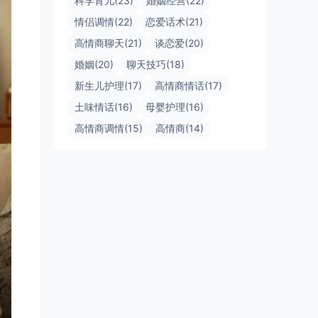
科学育儿(23)
婚姻经营(22)
情侣调情(22)
恋爱话术(21)
高情商聊天(21)
谈恋爱(20)
婚姻(20)
聊天技巧(18)
新生儿护理(17)
高情商情话(17)
土味情话(16)
母婴护理(16)
高情商调情(15)
高情商(14)