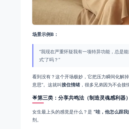
场景示例B：
“我现在严重怀疑我有一项特异功能，总是能
式’了吗？”
看到没有？这个开场极妙，它把压力瞬间化解掉
意思”。这就叫
接住情绪
，很多兄弟因为不会接
🌟第三类：分享共鸣法（制造灵魂感利器
女生最上头的感觉是什么？是
“哇，他怎么跟我
剂。