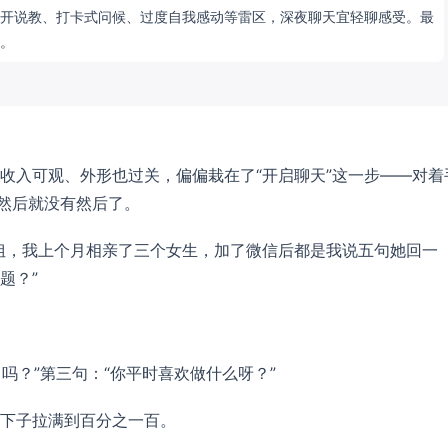
开说教、打卡式问候、过度自我感动等雷区，深夜聊天宜轻聊感受。最
。
收入可观、外形也过关，偏偏栽在了“开启聊天”这一步——对着
，然后就没有然后了。
姐，我上个月相亲了三个女生，加了微信后都是我说五句她回一
题？”
吗？”第三句：“你平时喜欢做什么呀？”
下子拉满到百分之一百。