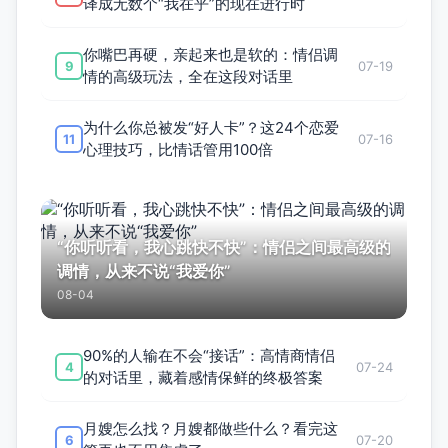
译成无数个“我在乎”的现在进行时
你嘴巴再硬，亲起来也是软的：情侣调
9
07-19
情的高级玩法，全在这段对话里
为什么你总被发“好人卡”？这24个恋爱
11
07-16
心理技巧，比情话管用100倍
“你听听看，我心跳快不快”：情侣之间最高级的
调情，从来不说“我爱你”
08-04
90%的人输在不会“接话”：高情商情侣
4
07-24
的对话里，藏着感情保鲜的终极答案
月嫂怎么找？月嫂都做些什么？看完这
6
07-20