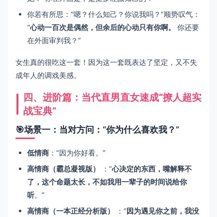
你若有所思：“嗯？什么知己？你说我吗？”顺势叹气：
“
心动一百次是偶然，但余后的心动只有你啊。
你还要
在外面审判我？”
女生真的很吃这一套！因为这一套既表达了坚定，又不失
成年人的调戏美感。
四、进阶篇：当代直男直女速成“撩人超实
战宝典”
🎯场景一：当对方问：“你为什么喜欢我？”
低情商
：“因为你好看。”
高情商（霸总凝视版）
：“
心决定的东西，嘴解释不
了，这个命题太长，不如我用一辈子的时间说给你
听
。”
高情商（一本正经分析版）
：“
因为遇见你之前，我没