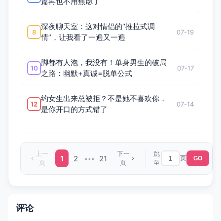
篇再也不用焦虑了
深夜聊天室：这对情侣的“推拉式调
8
07-19
情”，让我看了一遍又一遍
脚都有人泡，我没有！单身男生的破局
10
07-17
之路：幽默+真诚=脱单公式
约女生出来总被拒？不是她不喜欢你，
12
07-14
是你开口的方式错了
上一
下一
跳
1
2
21
页
•••
GO
页
页
至
评论