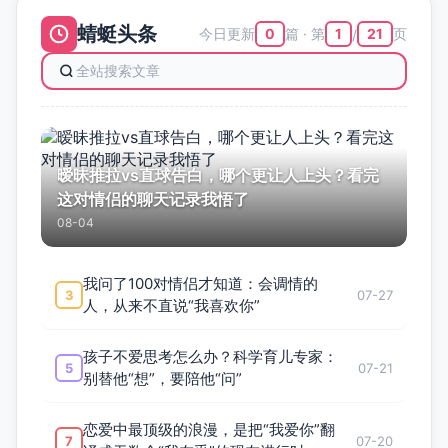
蜻蜓头条
今日更新
篇 · 第
页
0
1
21
/
暧昧推拉vs直球告白，哪个更让人上头？看完
这对情侣的聊天记录我悟了
08-04
我问了100对情侣才知道：会调情的
3
07-27
人，从来不直说“我喜欢你”
孩子不爱思考怎么办？科学育儿专家：
5
07-21
别替他“想”，要陪他“问”
恋爱中最顶级的浪漫，是把“我爱你”翻
7
07-20