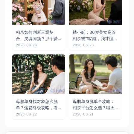
相亲如何判断三观契
蜻小蜓：36岁美女高管
合、灵魂同频？那个爱
相亲被“骂”醒，我才懂大
了四年的女孩用离开教
龄单身的根源从来不是
2026-06-26
2026-06-23
会我一个道理
年龄
母胎单身找对象怎么脱
母胎单身脱单全攻略：
单？这篇终极攻略，看
相亲平台怎么选？聊天
完直接少走3年弯路
话题怎么聊？蜻小蜓一
2026-06-22
2026-06-21
篇讲透