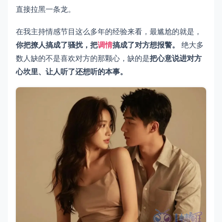
直接拉黑一条龙。
在我主持情感节目这么多年的经验来看，最尴尬的就是，
你把撩人搞成了骚扰，把
调情
搞成了对方想报警。
绝大多
数人缺的不是喜欢对方的那颗心，缺的是
把心意说进对方
心坎里、让人听了还想听的本事。