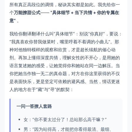
所有真正高段位的调情，秘诀其实都是如此。我先给你一
个
万能撩甜公式
——
“具体细节 + 当下共情 + 你的专属在
意”
。
我给你翻译翻译什么叫“具体细节”：别说“你真好”，要说：
“我真喜欢你替我做菜时，嘴里哼着不着调的小曲儿”。那
种对他独特模样的观察和欣赏，才是超长续航的催心动
剂。再加上懂得深度共情，理解女性的不开心，是用她的
语言复述她的感受，让她觉得你和她站在同一边解压。当
你把她当作独一无二的真命题，对方在你这里获得的不仅
是表面快乐，更是坚定可依赖的避风感。当然，情话更迷
人的地方在于“藏”与“寻”的默契：
一问一答撩人套路
女：“你不要太过分了！总站那么高干嘛？”
男：“因为站得高，才能把你看得最清、最细、