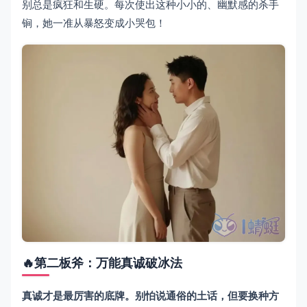
别总是疯狂和生硬。每次使出这种小小的、幽默感的杀手
锏，她一准从暴怒变成小哭包！
🔥第二板斧：万能真诚破冰法
真诚才是最厉害的底牌。别怕说通俗的土话，但要换种方