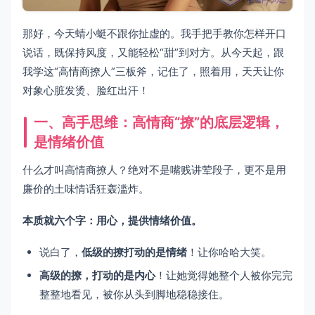
那好，今天蜻小蜓不跟你扯虚的。我手把手教你怎样开口
说话，既保持风度，又能轻松“甜”到对方。从今天起，跟
我学这“高情商撩人”三板斧，记住了，照着用，天天让你
对象心脏发烫、脸红出汗！
一、高手思维：高情商“撩”的底层逻辑，
是情绪价值
什么才叫高情商撩人？绝对不是嘴贱讲荤段子，更不是用
廉价的土味情话狂轰滥炸。
本质就六个字：用心，提供情绪价值。
说白了，
低级的撩打动的是情绪
！让你哈哈大笑。
高级的撩，打动的是内心
！让她觉得她整个人被你完完
整整地看见，被你从头到脚地稳稳接住。