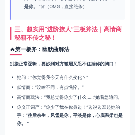
是你。
”☠️（OMG，直接绝杀）
三、超实用“进阶撩人”三板斧法｜高情商
秘籍不传之秘！
🔥第一板斧：幽默曲解法
别接正常逻辑，要妙到对方皱眉又忍不住捶你的胸口！
她问：“你觉得我今天有什么变化？”
低情商：“没啥不同，有点憔悴。”
高情商玩法：“我总觉得你少了什么……”她着急追问。
你义正词严：“你少了我在你身边！”边说边牵起她的
手：“
往后余生，风雪是你，平淡是你，心底温柔也是
你。
”