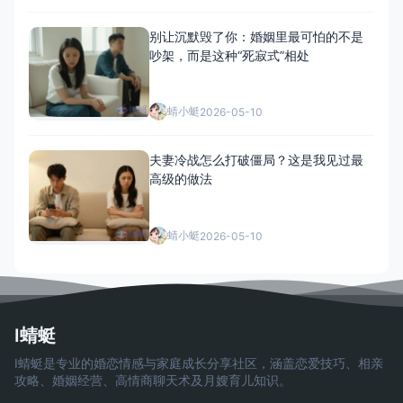
别让沉默毁了你：婚姻里最可怕的不是
吵架，而是这种“死寂式”相处
蜻小蜓
2026-05-10
夫妻冷战怎么打破僵局？这是我见过最
高级的做法
蜻小蜓
2026-05-10
I蜻蜓
I蜻蜓是专业的婚恋情感与家庭成长分享社区，涵盖恋爱技巧、相亲
攻略、婚姻经营、高情商聊天术及月嫂育儿知识。