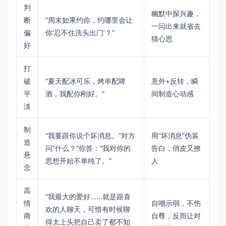
判
幽默中探兴趣，
断
“周末如果约你，约哪里会让
一问出来就省去
偏
你‘忍不住洗头出门’？”
猜心思
好
打
破
“夏天配冰可乐，烤串配啤
意外+反转，瞬
平
酒，我配你刚好。”
间制造心动感
淡
制
“我要跟你说个坏消息。”对方
用“坏消息”伪装
造
问“什么？”你答：“我对你的
告白，俏皮又撩
悬
思想开始不单纯了。”
人
念
高
“我最大的爱好……就是跟喜
情
自嘲示弱，不伤
欢的人聊天，可惜有时候聊
商
自尊，反而让对
得太上头把自己卖了都不知