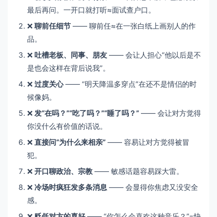
最后再问。一开口就打听≈面试查户口。
❌
聊前任细节
—— 聊前任≈在一张白纸上画别人的作
品。
❌
吐槽老板、同事、朋友
—— 会让人担心“他以后是不
是也会这样在背后说我”。
❌
过度关心
—— “明天降温多穿点”在还不是情侣的时
候像妈。
❌
发“在吗？”“吃了吗？”“睡了吗？”
—— 会让对方觉得
你没什么有价值的话说。
❌
直接问“为什么来相亲”
—— 容易让对方觉得被冒
犯。
❌
开口聊政治、宗教
—— 敏感话题容易踩大雷。
❌
冷场时疯狂发多条消息
—— 会显得你焦虑又没安全
感。
❌
贬低对方的喜好
—— “你怎么会喜欢这种音乐？”=快