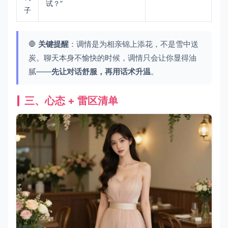
试？”
子
🛑
关键提醒
：调情是为相亲锦上添花，不是雪中送
炭。聊天本身不愉快的时候，调情只会让你显得油
腻——
先让对话舒服，再用话术升温
。
三、心态 + 雷区清单