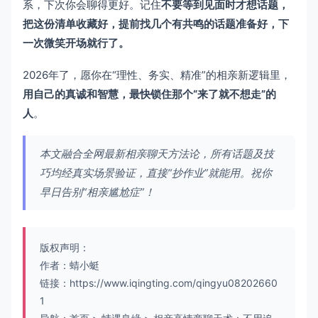
系，下次你会聊得更好。记住
不要等到见面时才想话题，
把这份清单收藏好，提前找几个有共鸣的话题准备好，下
一次微笑开场就行了。
2026年了，愿你在“理性、务实、精准”的相亲新逻辑里，
用自己的真诚和智慧，最快锁住那个“来了就不想走”的
人
。
本文融合全网最新相亲聊天方法论，所有话题及技
巧均经真实场景验证，直接“抄作业”就能用。祝你
早日告别“相亲尴尬症”！
版权声明：
作者：蜻小蜓
链接：
https://www.iqingting.com/qingyu08202660
1