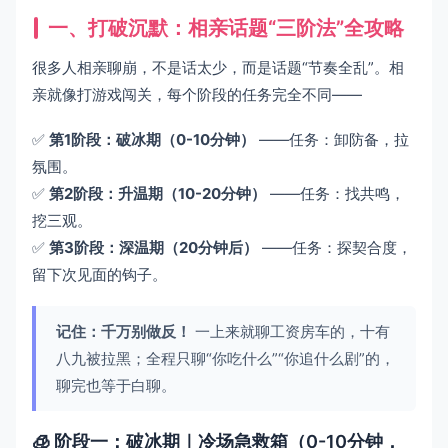
一、打破沉默：
相亲话题
“三阶法”全攻略
很多人相亲聊崩，不是话太少，而是话题“节奏全乱”。相
亲就像打游戏闯关，每个阶段的任务完全不同——
✅
第1阶段：破冰期（0-10分钟）
——任务：卸防备，拉
氛围。
✅
第2阶段：升温期（10-20分钟）
——任务：找共鸣，
挖三观。
✅
第3阶段：深温期（20分钟后）
——任务：探契合度，
留下次见面的钩子。
记住：千万别做反！
一上来就聊工资房车的，十有
八九被拉黑；全程只聊“你吃什么”“你追什么剧”的，
聊完也等于白聊。
🧊 阶段一：破冰期｜冷场急救箱（0-10分钟，