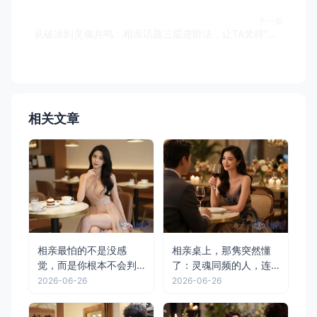
下一篇
从破冰到灵魂共鸣：相亲话题三层进阶法，让TA觉得"就是你了"
相关文章
相亲最怕的不是没感
相亲桌上，那隽突然懂
觉，而是你根本不会判
了：灵魂同频的人，连
断"对的人"
忌口都一模一样
2026-06-26
2026-06-26