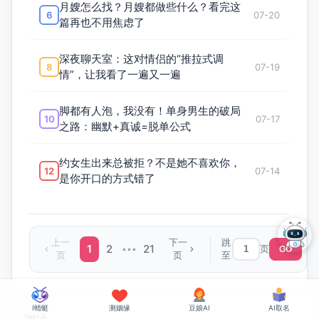
月嫂怎么找？月嫂都做些什么？看完这
6
07-20
篇再也不用焦虑了
深夜聊天室：这对情侣的“推拉式调
8
07-19
情”，让我看了一遍又一遍
脚都有人泡，我没有！单身男生的破局
10
07-17
之路：幽默+真诚=脱单公式
约女生出来总被拒？不是她不喜欢你，
12
07-14
是你开口的方式错了
上一
下一
跳
1
2
21
页
•••
GO
页
页
至
I蜻蜓
测姻缘
豆娘AI
AI取名