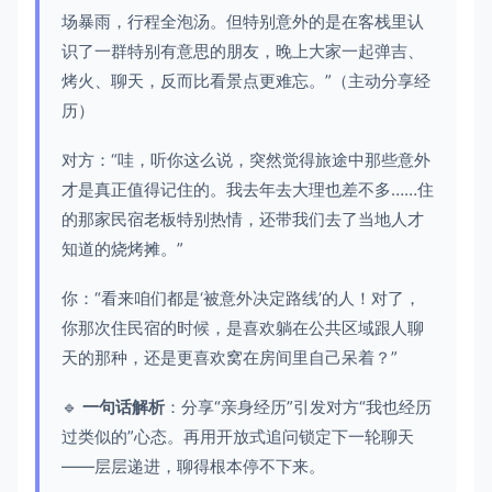
场暴雨，行程全泡汤。但特别意外的是在客栈里认
识了一群特别有意思的朋友，晚上大家一起弹吉、
烤火、聊天，反而比看景点更难忘。”（主动分享经
历）
对方：“哇，听你这么说，突然觉得旅途中那些意外
才是真正值得记住的。我去年去大理也差不多……住
的那家民宿老板特别热情，还带我们去了当地人才
知道的烧烤摊。”
你：“看来咱们都是‘被意外决定路线’的人！对了，
你那次住民宿的时候，是喜欢躺在公共区域跟人聊
天的那种，还是更喜欢窝在房间里自己呆着？”
🔹
一句话解析
：分享“亲身经历”引发对方“我也经历
过类似的”心态。再用开放式追问锁定下一轮聊天
——层层递进，聊得根本停不下来。