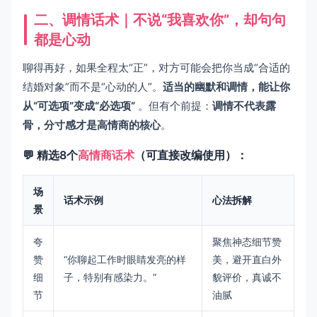
二、调情话术｜不说“我喜欢你”，却句句
都是心动
聊得再好，如果全程太“正”，对方可能会把你当成“合适的
结婚对象”而不是“心动的人”。
适当的幽默和调情，能让你
从“可选项”变成“必选项”
。但有个前提：
调情不代表露
骨，分寸感才是高情商的核心
。
💬 精选8个
高情商话术
（可直接改编使用）：
场
话术示例
心法拆解
景
夸
聚焦神态细节赞
赞
“你聊起工作时眼睛发亮的样
美，避开直白外
细
子，特别有感染力。”
貌评价，真诚不
节
油腻