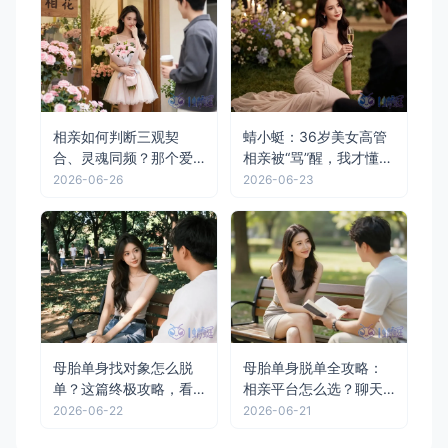
相亲如何判断三观契
蜻小蜓：36岁美女高管
合、灵魂同频？那个爱
相亲被“骂”醒，我才懂大
了四年的女孩用离开教
龄单身的根源从来不是
2026-06-26
2026-06-23
会我一个道理
年龄
母胎单身找对象怎么脱
母胎单身脱单全攻略：
单？这篇终极攻略，看
相亲平台怎么选？聊天
完直接少走3年弯路
话题怎么聊？蜻小蜓一
2026-06-22
2026-06-21
篇讲透