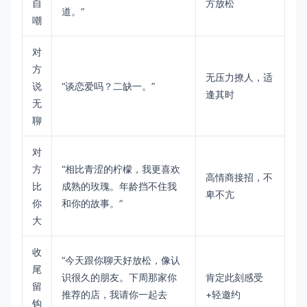
自
方放松
道。”
嘲
对
方
无压力撩人，适
说
“谈恋爱吗？二缺一。”
逢其时
无
聊
对
方
“相比青涩的柠檬，我更喜欢
高情商接招，不
比
成熟的玫瑰。年龄挡不住我
卑不亢
你
和你的故事。”
大
收
“今天跟你聊天好放松，像认
尾
识很久的朋友。下周那家你
肯定此刻感受
留
推荐的店，我请你一起去
+轻邀约
钩