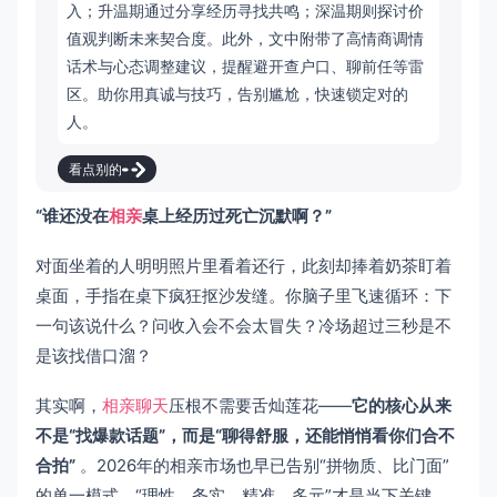
入；升温期通过分享经历寻找共鸣；深温期则探讨价
值观判断未来契合度。此外，文中附带了高情商调情
话术与心态调整建议，提醒避开查户口、聊前任等雷
区。助你用真诚与技巧，告别尴尬，快速锁定对的
人。
看点别的
“谁还没在
相亲
桌上经历过死亡沉默啊？”
对面坐着的人明明照片里看着还行，此刻却捧着奶茶盯着
桌面，手指在桌下疯狂抠沙发缝。你脑子里飞速循环：下
一句该说什么？问收入会不会太冒失？冷场超过三秒是不
是该找借口溜？
其实啊，
相亲聊天
压根不需要舌灿莲花——
它的核心从来
不是“找爆款话题”，而是“聊得舒服，还能悄悄看你们合不
合拍”
。2026年的相亲市场也早已告别“拼物质、比门面”
的单一模式，“理性、务实、精准、多元”才是当下关键