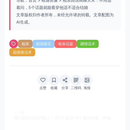
导航：
首页
>
蜻遇良缘
>
相亲高情商聊天术：不用追
着问，5个话题就能看穿他适不适合结婚
文章版权归作者所有，未经允许请勿转载。文章配图为
AI生成。
相亲
相亲聊天
相亲话题
调情话术
高情商话术
点赞
收藏
分享
二维码
海报
上一篇
找月嫂别只会问熟人！这3个渠道+9个面试问题，帮你避开90%的坑