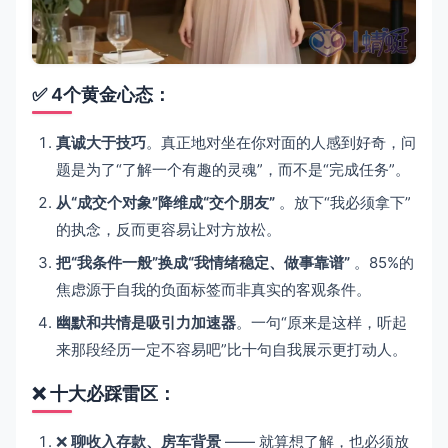
✅ 4个黄金心态：
真诚大于技巧
。真正地对坐在你对面的人感到好奇，问
题是为了“了解一个有趣的灵魂”，而不是“完成任务”。
从“成交个对象”降维成“交个朋友”
。放下“我必须拿下”
的执念，反而更容易让对方放松。
把“我条件一般”换成“我情绪稳定、做事靠谱”
。85%的
焦虑源于自我的负面标签而非真实的客观条件。
幽默和共情是吸引力加速器
。一句“原来是这样，听起
来那段经历一定不容易吧”比十句自我展示更打动人。
❌ 十大必踩雷区：
❌
聊收入存款、房车背景
—— 就算想了解，也必须放