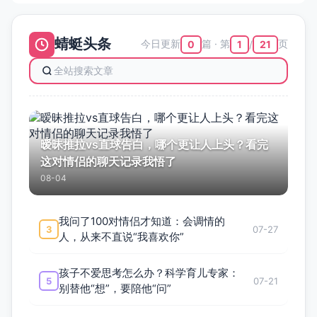
蜻蜓头条
今日更新
篇 · 第
页
0
1
21
/
暧昧推拉vs直球告白，哪个更让人上头？看完
这对情侣的聊天记录我悟了
08-04
我问了100对情侣才知道：会调情的
3
07-27
人，从来不直说“我喜欢你”
孩子不爱思考怎么办？科学育儿专家：
5
07-21
别替他“想”，要陪他“问”