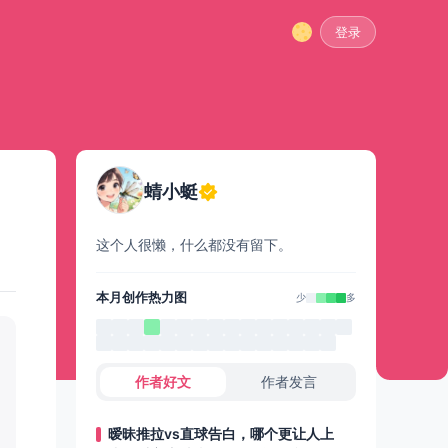
登录
蜻小蜓
这个人很懒，什么都没有留下。
本月创作热力图
少
多
作者好文
作者发言
暧昧推拉vs直球告白，哪个更让人上