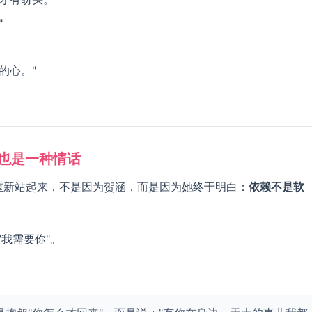
"
的心。"
"也是一种情话
重新站起来，不是因为贺涵，而是因为她终于明白：
依赖不是软
"我需要你"。