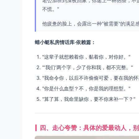
老公加班到深夜回家，你递上一杯热茶，不是
不慌。"
他疲惫的脸上，会露出一种"被需要"的满足
蜻小蜓私房情话库·依赖篇：
"这辈子就想赖着你，黏着你，对你好。"
"'我们'两个字，少了你和我，都不完整。"
"我命令你，以后不许偷偷可爱，要在我的怀
"你是什么血型？不，你是我的理想型。"
"算了算，我命里缺你，要不你来补一下？"
四、走心夸赞：具体的爱最动人，别