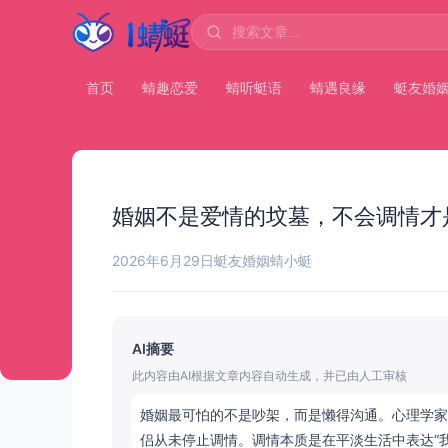
首页
蜻趣恋爱
蜻听蜓语
蜻遇良缘
蜓友婚
婚姻不是爱情的坟墓，不会调情才
2026年6月29日
蜓友婚姻
蜻小蜓
AI摘要
此内容由AI根据文章内容自动生成，并已由人工审核
婚姻最可怕的不是吵架，而是懒得沟通。心理学家
侣从未停止调情。调情本质是在平淡生活中表达“