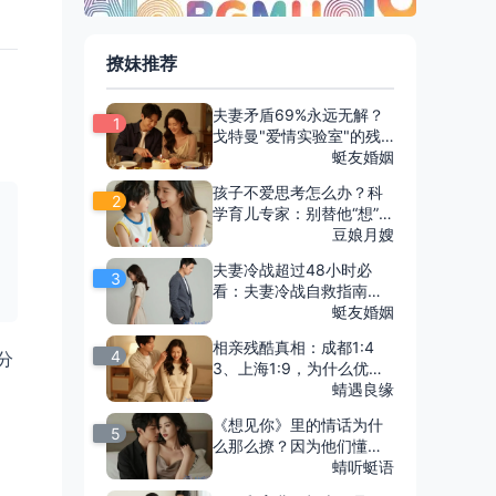
撩妹推荐
夫妻矛盾69%永远无解？
1
戈特曼"爱情实验室"的残
酷真相与温暖答案
蜓友婚姻
孩子不爱思考怎么办？科
2
学育儿专家：别替他“想”，
要陪他“问”
豆娘月嫂
夫妻冷战超过48小时必
3
看：夫妻冷战自救指南，
附高情商话术清单
蜓友婚姻
相亲残酷真相：成都1:4
4
分
3、上海1:9，为什么优质
男集体"消失"了？
蜻遇良缘
《想见你》里的情话为什
5
么那么撩？因为他们懂这3
个调情技巧
蜻听蜓语