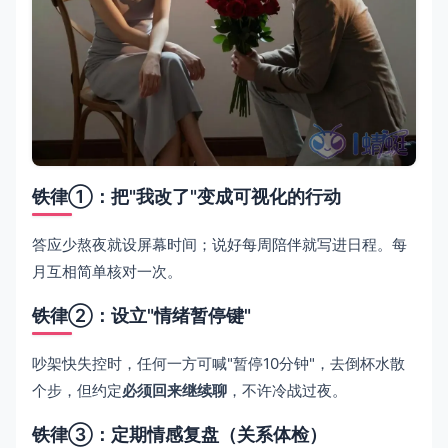
铁律①：把"我改了"变成可视化的行动
答应少熬夜就设屏幕时间；说好每周陪伴就写进日程。每
月互相简单核对一次。
铁律②：设立"情绪暂停键"
吵架快失控时，任何一方可喊"暂停10分钟"，去倒杯水散
个步，但约定
必须回来继续聊
，不许冷战过夜。
铁律③：定期情感复盘（关系体检）