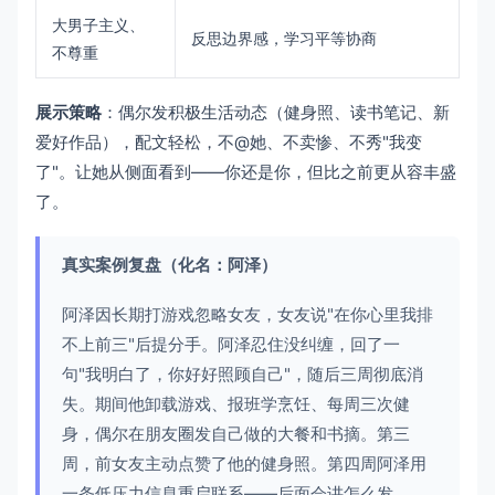
大男子主义、
反思边界感，学习平等协商
不尊重
展示策略
：偶尔发积极生活动态（健身照、读书笔记、新
爱好作品），配文轻松，不@她、不卖惨、不秀"我变
了"。让她从侧面看到——你还是你，但比之前更从容丰盛
了。
真实案例复盘（化名：阿泽）
阿泽因长期打游戏忽略女友，女友说"在你心里我排
不上前三"后提分手。阿泽忍住没纠缠，回了一
句"我明白了，你好好照顾自己"，随后三周彻底消
失。期间他卸载游戏、报班学烹饪、每周三次健
身，偶尔在朋友圈发自己做的大餐和书摘。第三
周，前女友主动点赞了他的健身照。第四周阿泽用
一条低压力信息重启联系——后面会讲怎么发。