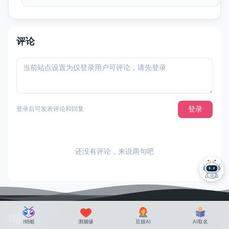
评论
登录
登录后可发表评论和回复
还没有评论，来说两句吧
I蜻蜓
I蜻蜓
测姻缘
豆娘AI
AI取名