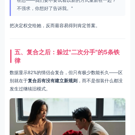
在想——我们要不要试着以新的方式重新在一起？
不强求，你想好了告诉我。"
把决定权交给她，反而最容易得到肯定答案。
五、复合之后：躲过"二次分手"的5条铁
律
数据显示82%的情侣会复合，但只有极少数能长久——区
别就在于
复合后有没有建立新规则
，而不是假装什么都没
发生过继续旧模式。