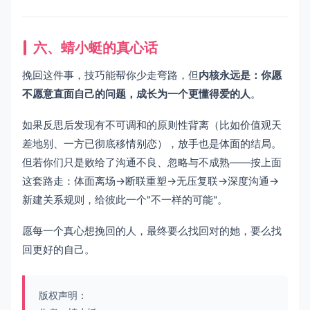
六、蜻小蜓的真心话
挽回这件事，技巧能帮你少走弯路，但
内核永远是：你愿
不愿意直面自己的问题，成长为一个更懂得爱的人
。
如果反思后发现有不可调和的原则性背离（比如价值观天
差地别、一方已彻底移情别恋），放手也是体面的结局。
但若你们只是败给了沟通不良、忽略与不成熟——按上面
这套路走：体面离场→断联重塑→无压复联→深度沟通→
新建关系规则，给彼此一个"不一样的可能"。
愿每一个真心想挽回的人，最终要么找回对的她，要么找
回更好的自己。
版权声明：