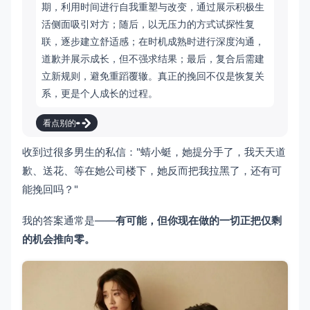
期，利用时间进行自我重塑与改变，通过展示积极生
活侧面吸引对方；随后，以无压力的方式试探性复
联，逐步建立舒适感；在时机成熟时进行深度沟通，
道歉并展示成长，但不强求结果；最后，复合后需建
立新规则，避免重蹈覆辙。真正的挽回不仅是恢复关
系，更是个人成长的过程。
看点别的
收到过很多男生的私信："蜻小蜓，她提分手了，我天天道
歉、送花、等在她公司楼下，她反而把我拉黑了，还有可
能挽回吗？"
我的答案通常是——
有可能，但你现在做的一切正把仅剩
的机会推向零。