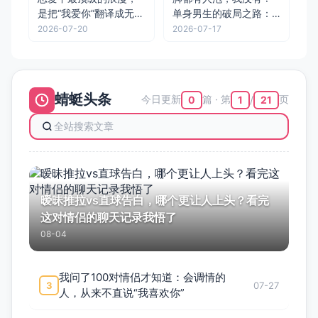
是把“我爱你”翻译成无数
单身男生的破局之路：
个“我在乎”的现在进行时
幽默+真诚=脱单公式
2026-07-20
2026-07-17
蜻蜓头条
今日更新
篇 · 第
页
0
1
21
/
暧昧推拉vs直球告白，哪个更让人上头？看完
这对情侣的聊天记录我悟了
08-04
我问了100对情侣才知道：会调情的
3
07-27
人，从来不直说“我喜欢你”