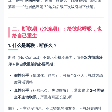
落差——"他居然没闹？"这为后续二次吸引埋下伏笔。
二、断联期（冷冻期）：给彼此呼吸，也
给自己重生
1. 什么是断联，断多久？
断联（No Contact）不是玩心机冷暴力，而是
双方情绪冷
却＋你自我重塑的必要周期
：
假性分手
（情绪化、赌气）：可短至3-7天，视对方态
度灵活调整
真性分手
（积怨已久、失望攒够）：通常建议
2-4周完
全不主动联系
，严重者可延长至6周
期间：不主动发消息、不点赞她的朋友圈、不视奸她的社