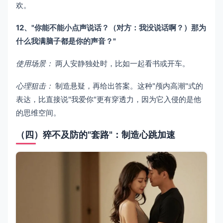
欢。
12、"你能不能小点声说话？（对方：我没说话啊？）那为
什么我满脑子都是你的声音？"
使用场景：
两人安静独处时，比如一起看书或开车。
心理狙击：
制造悬疑，再给出答案。这种"颅内高潮"式的
表达，比直接说"我爱你"更有穿透力，因为它入侵的是他
的思维空间。
（四）猝不及防的"套路"：制造心跳加速