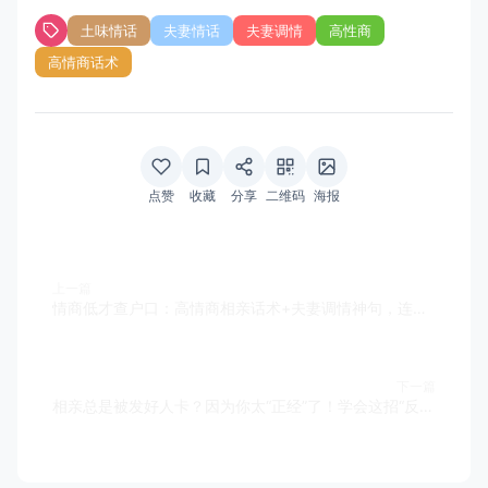
土味情话
夫妻情话
夫妻调情
高性商
高情商话术
点赞
收藏
分享
二维码
海报
上一篇
情商低才查户口：高情商相亲话术+夫妻调情神句，连吵架都能变浪漫
下一篇
相亲总是被发好人卡？因为你太“正经”了！学会这招“反差撩”，让他当晚就想娶你