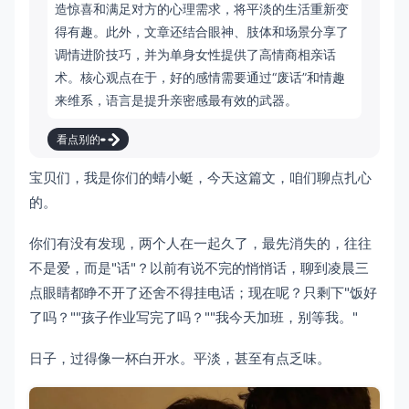
造惊喜和满足对方的心理需求，将平淡的生活重新变
得有趣。此外，文章还结合眼神、肢体和场景分享了
调情进阶技巧，并为单身女性提供了高情商相亲话
术。核心观点在于，好的感情需要通过“废话”和情趣
来维系，语言是提升亲密感最有效的武器。
看点别的
宝贝们，我是你们的蜻小蜓，今天这篇文，咱们聊点扎心
的。
你们有没有发现，两个人在一起久了，最先消失的，往往
不是爱，而是"话"？以前有说不完的悄悄话，聊到凌晨三
点眼睛都睁不开了还舍不得挂电话；现在呢？只剩下"饭好
了吗？""孩子作业写完了吗？""我今天加班，别等我。"
日子，过得像一杯白开水。平淡，甚至有点乏味。