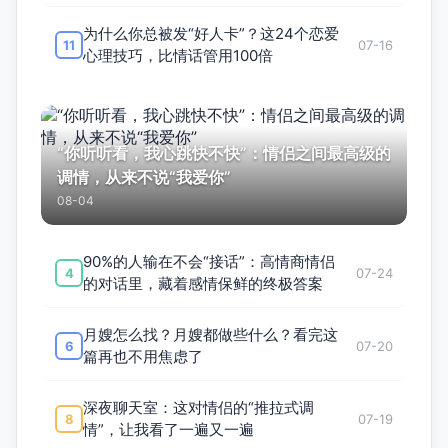
为什么你总被发“好人卡”？这24个恋爱
11
07-16
心理技巧，比情话管用100倍
“你听听看，我心跳快不快”：情侣之间最高级的
调情，从来不说“我爱你”
08-04
90%的人输在不会“接话”：高情商情侣
4
07-24
的对话里，藏着感情保鲜的终极答案
月嫂怎么找？月嫂都做些什么？看完这
6
07-20
篇再也不用焦虑了
深夜聊天室：这对情侣的“推拉式调
8
07-19
情”，让我看了一遍又一遍