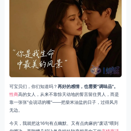
可宝贝们，你们知道吗？
再好的感情，也需要"调味品"。
性商
高的女人，从来不靠惊天动地的誓言留住男人，而是
靠一张张"会说话的嘴"——把柴米油盐的日子，过得风月
无边。
今天，我就把这16句有点幽默、又有点肉麻的"废话"喂到