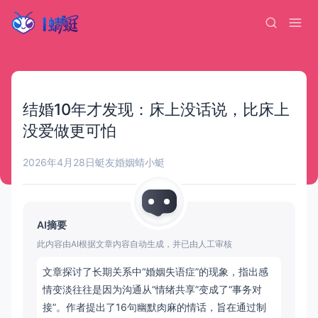
结婚10年才发现：床上没话说，比床上
没爱做更可怕
2026年4月28日
蜓友婚姻
蜻小蜓
AI摘要
此内容由AI根据文章内容自动生成，并已由人工审核
文章探讨了长期关系中“婚姻失语症”的现象，指出感
情变淡往往是因为沟通从“情绪共享”变成了“事务对
接”。作者提出了16句幽默肉麻的情话，旨在通过制