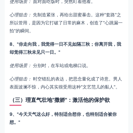
使用场景：
面对面吃饭时，突然盯着他看。
心理狙击：
先制造紧张，再给出甜蜜暴击。这种"套路"之
所以管用，是因为它打破了日常的麻木，创造了"心跳漏一
拍"的瞬间。
8、"你走向我，我觉得一日不见如隔三秋；你离开我，我
却觉得三秋未见只一日。"
使用场景：
分别时，在车站或电梯口说。
心理狙击：
时空错乱的表达，把思念量化成了诗意。男人
表面波澜不惊，内心其实很受用这种"文艺范儿的黏人"。
（三）理直气壮地"撒娇"：激活他的保护欲
9、"今天天气这么好，特别适合想你，也特别适合被你
想。"