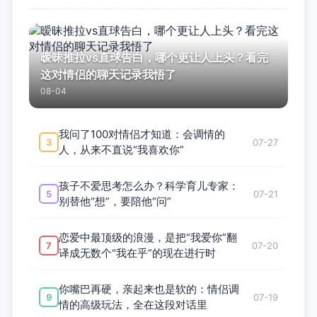
暧昧推拉vs直球告白，哪个更让人上头？看完
这对情侣的聊天记录我悟了
08-04
我问了100对情侣才知道：会调情的
3
07-27
人，从来不直说“我喜欢你”
孩子不爱思考怎么办？科学育儿专家：
5
07-21
别替他“想”，要陪他“问”
恋爱中最顶级的浪漫，是把“我爱你”翻
7
07-20
译成无数个“我在乎”的现在进行时
你嘴巴再硬，亲起来也是软的：情侣调
9
07-19
情的高级玩法，全在这段对话里