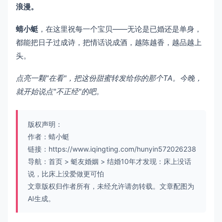
浪漫。
蜻小蜓
，在这里祝每一个宝贝——无论是已婚还是单身，
都能把日子过成诗，把情话说成酒，越陈越香，越品越上
头。
点亮一颗"在看"，把这份甜蜜转发给你的那个TA。今晚，
就开始说点"不正经"的吧。
版权声明：
作者：蜻小蜓
链接：
https://www.iqingting.com/hunyin572026238
导航：
首页
>
蜓友婚姻
>
结婚10年才发现：床上没话
说，比床上没爱做更可怕
文章版权归作者所有，未经允许请勿转载。文章配图为
AI生成。