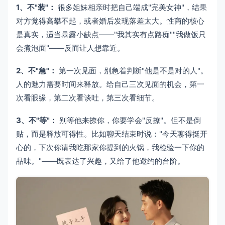
1、不"装"：
很多姐妹相亲时把自己端成"完美女神"，结果
对方觉得高攀不起，或者婚后发现落差太大。性商的核心
是真实，适当暴露小缺点——"我其实有点路痴""我做饭只
会煮泡面"——反而让人想靠近。
2、不"急"：
第一次见面，别急着判断"他是不是对的人"。
人的魅力需要时间来释放。给自己三次见面的机会，第一
次看眼缘，第二次看谈吐，第三次看细节。
3、不"等"：
别等他来撩你，你要学会"反撩"。但不是倒
贴，而是释放可得性。比如聊天结束时说："今天聊得挺开
心的，下次你请我吃那家你提到的火锅，我检验一下你的
品味。"——既表达了兴趣，又给了他邀约的台阶。