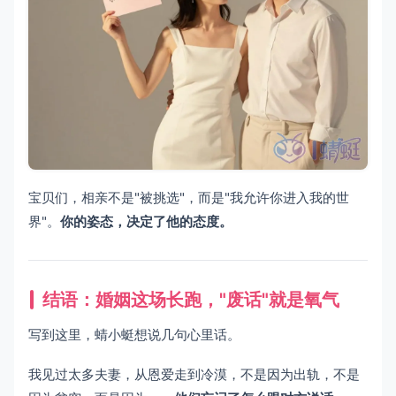
宝贝们，相亲不是"被挑选"，而是"我允许你进入我的世
界"。
你的姿态，决定了他的态度。
结语：婚姻这场长跑，"废话"就是氧气
写到这里，蜻小蜓想说几句心里话。
我见过太多夫妻，从恩爱走到冷漠，不是因为出轨，不是