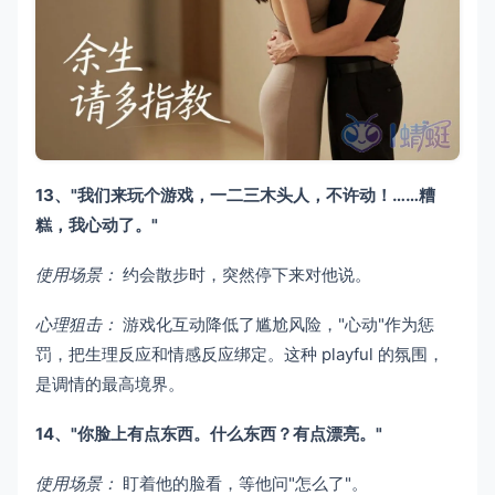
13、"我们来玩个游戏，一二三木头人，不许动！……糟
糕，我心动了。"
使用场景：
约会散步时，突然停下来对他说。
心理狙击：
游戏化互动降低了尴尬风险，"心动"作为惩
罚，把生理反应和情感反应绑定。这种 playful 的氛围，
是调情的最高境界。
14、"你脸上有点东西。什么东西？有点漂亮。"
使用场景：
盯着他的脸看，等他问"怎么了"。