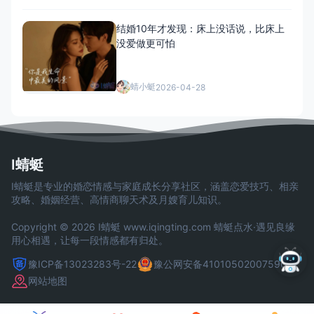
结婚10年才发现：床上没话说，比床上
没爱做更可怕
蜻小蜓
2026-04-28
I蜻蜓
I蜻蜓是专业的婚恋情感与家庭成长分享社区，涵盖恋爱技巧、相亲
攻略、婚姻经营、高情商聊天术及月嫂育儿知识。
Copyright © 2026 I蜻蜓
www.iqingting.com
蜻蜓点水·遇见良缘
用心相遇，让每一段情感都有归处。
豫ICP备13023283号-22
豫公网安备41010502007590号
网站地图