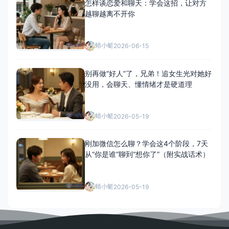
怎样谈恋爱和聊天：学会这招，让对方
越聊越离不开你
蜻小蜓
2026-06-15
别再做“好人”了，兄弟！追女生光对她好
没用，会聊天、懂情绪才是硬道理
蜻小蜓
2026-05-19
刚加微信怎么聊？学会这4个阶段，7天
从“你是谁”聊到“想你了”（附实战话术）
蜻小蜓
2026-05-19