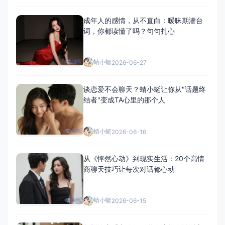
成年人的感情，从不直白：暧昧期潜台
词，你都读懂了吗？句句扎心
蜻小蜓
2026-06-27
谈恋爱不会聊天？蜻小蜓让你从"话题终
结者"变成TA心里的那个人
蜻小蜓
2026-06-16
从《怦然心动》到现实生活：20个高情
商聊天技巧让每次对话都心动
蜻小蜓
2026-06-15