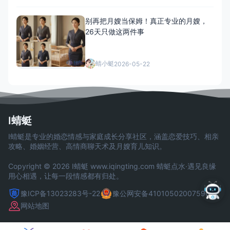
别再把月嫂当保姆！真正专业的月嫂，
26天只做这两件事
蜻小蜓
2026-05-22
I蜻蜓
I蜻蜓是专业的婚恋情感与家庭成长分享社区，涵盖恋爱技巧、相亲
攻略、婚姻经营、高情商聊天术及月嫂育儿知识。
Copyright © 2026 I蜻蜓
www.iqingting.com
蜻蜓点水·遇见良缘
用心相遇，让每一段情感都有归处。
豫ICP备13023283号-22
豫公网安备41010502007590号
网站地图