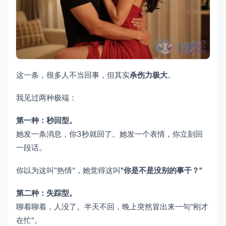
这一条，很多人不当回事，但其实
杀伤力极大
。
我见过两种极端：
第一种：秒回型。
她发一条消息，你3秒就回了。她发一个表情，你立刻回
一段话。
你以为这叫"热情"，她觉得这叫
"你是不是没别的事干？"
第二种：失踪型。
聊着聊着，人没了。半天不回，晚上突然冒出来一句"刚才
在忙"。