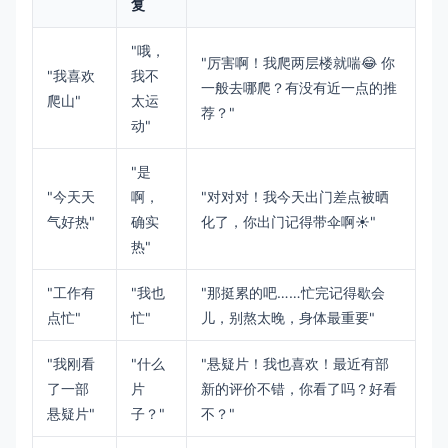
复
"哦，
"厉害啊！我爬两层楼就喘😂 你
"我喜欢
我不
一般去哪爬？有没有近一点的推
爬山"
太运
荐？"
动"
"是
"今天天
啊，
"对对对！我今天出门差点被晒
气好热"
确实
化了，你出门记得带伞啊☀️"
热"
"工作有
"我也
"那挺累的吧……忙完记得歇会
点忙"
忙"
儿，别熬太晚，身体最重要"
"我刚看
"什么
"悬疑片！我也喜欢！最近有部
了一部
片
新的评价不错，你看了吗？好看
悬疑片"
子？"
不？"