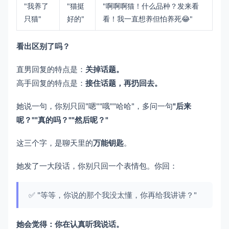
"我养了
"猫挺
"啊啊啊猫！什么品种？发来看
只猫"
好的"
看！我一直想养但怕养死😂"
看出区别了吗？
直男回复的特点是：
关掉话题。
高手回复的特点是：
接住话题，再扔回去。
她说一句，你别只回"嗯""哦""哈哈"，多问一句
"后来
呢？""真的吗？""然后呢？"
这三个字，是聊天里的
万能钥匙
。
她发了一大段话，你别只回一个表情包。你回：
✅ "等等，你说的那个我没太懂，你再给我讲讲？"
她会觉得：你在认真听我说话。