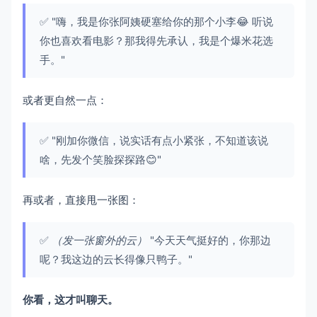
✅ "嗨，我是你张阿姨硬塞给你的那个小李😂 听说
你也喜欢看电影？那我得先承认，我是个爆米花选
手。"
或者更自然一点：
✅ "刚加你微信，说实话有点小紧张，不知道该说
啥，先发个笑脸探探路😊"
再或者，直接甩一张图：
✅
（发一张窗外的云）
"今天天气挺好的，你那边
呢？我这边的云长得像只鸭子。"
你看，这才叫聊天。