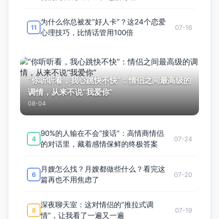
为什么你总被发“好人卡”？这24个恋爱
11
07-16
心理技巧，比情话管用100倍
“你听听看，我心跳快不快”：情侣之间最高级的
调情，从来不说“我爱你”
08-04
90%的人输在不会“接话”：高情商情侣
4
07-24
的对话里，藏着感情保鲜的终极答案
月嫂怎么找？月嫂都做些什么？看完这
6
07-20
篇再也不用焦虑了
深夜聊天室：这对情侣的“推拉式调
8
07-19
情”，让我看了一遍又一遍