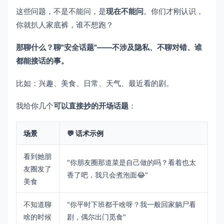
这些问题，不是不能问，是
现在不能问
。你们才刚认识，
你就扒人家底裤，谁不想跑？
那聊什么？聊"安全话题"——不涉及隐私、不聊对错、谁
都能接话的事。
比如：兴趣、美食、日常、天气、最近看的剧。
我给你几个
可以直接抄的开场话题
：
场景
💬 话术示例
看到她朋
"你朋友圈那道菜是自己做的吗？看着也太
友圈发了
香了吧，我只会煮泡面😂"
美食
不知道聊
"你平时下班都干啥呀？我一般回家躺尸看
啥的时候
剧，偶尔出门觅食"