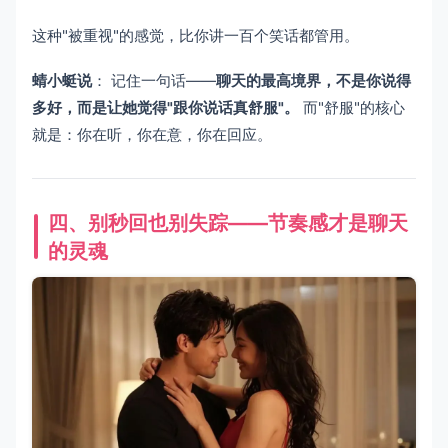
这种"被重视"的感觉，比你讲一百个笑话都管用。
蜻小蜓说
： 记住一句话——
聊天的最高境界，不是你说得
多好，而是让她觉得"跟你说话真舒服"。
而"舒服"的核心
就是：你在听，你在意，你在回应。
四、别秒回也别失踪——节奏感才是聊天
的灵魂