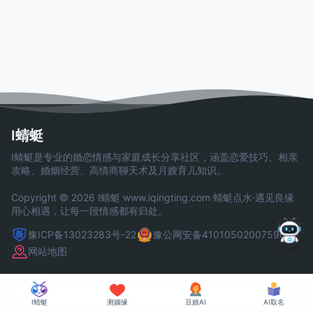
I蜻蜓
I蜻蜓是专业的婚恋情感与家庭成长分享社区，涵盖恋爱技巧、相亲
攻略、婚姻经营、高情商聊天术及月嫂育儿知识。
Copyright © 2026 I蜻蜓
www.iqingting.com
蜻蜓点水·遇见良缘
用心相遇，让每一段情感都有归处。
豫ICP备13023283号-22
豫公网安备41010502007590号
网站地图
I蜻蜓
测姻缘
豆娘AI
AI取名