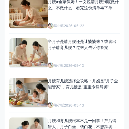
月嫂≠全家保姆！一文说清月嫂到底做什
么、不做什么，看完这份清单再下单
蜻小蜓
2026-05-22
坐月子是请月嫂还是让婆婆来？或者出
月子请育儿嫂？过来人告诉你答案
蜻小蜓
2026-05-13
月嫂育儿嫂选择全攻略：月嫂是"月子全
能管家"，育儿嫂是"宝宝专属导师"
蜻小蜓
2026-05-13
月嫂和育儿嫂根本不是一回事！产后请
错人，月子白坐、钱白花，不想踩坑的