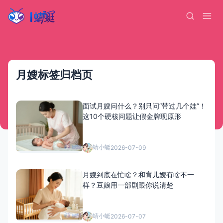
月嫂标签归档页
面试月嫂问什么？别只问“带过几个娃”！
这10个硬核问题让假金牌现原形
蜻小蜓
2026-07-09
月嫂到底在忙啥？和育儿嫂有啥不一
样？豆娘用一部剧跟你说清楚
蜻小蜓
2026-07-07