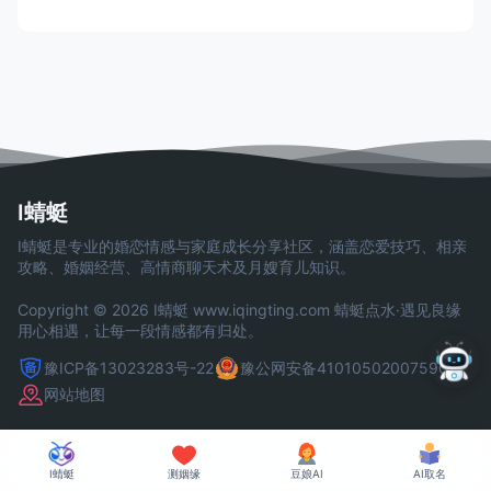
I蜻蜓
I蜻蜓是专业的婚恋情感与家庭成长分享社区，涵盖恋爱技巧、相亲
攻略、婚姻经营、高情商聊天术及月嫂育儿知识。
Copyright © 2026 I蜻蜓
www.iqingting.com
蜻蜓点水·遇见良缘
用心相遇，让每一段情感都有归处。
豫ICP备13023283号-22
豫公网安备41010502007590号
网站地图
I蜻蜓
测姻缘
豆娘AI
AI取名