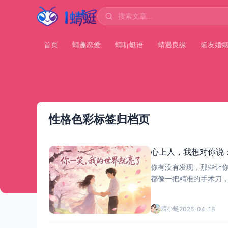
首页
蜻趣恋爱
蜻听蜓语
蜻遇良缘
蜓友婚
性格色彩标签归档页
心上人，我想对你说
你有没有发现，那些让
都像一把精准的手术刀，直接
好"，别跟我说"套路深
烈直接，蓝色的人拧巴
蜻小蜓
2026-04-18