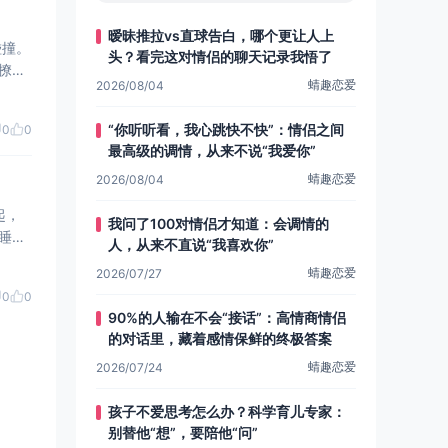
暧昧推拉vs直球告白，哪个更让人上
碰撞。
头？看完这对情侣的聊天记录我悟了
蜻趣恋爱
2026/08/04
“你听听看，我心跳快不快”：情侣之间
0
0
最高级的调情，从来不说“我爱你”
蜻趣恋爱
2026/08/04
起，
我问了100对情侣才知道：会调情的
睡不
人，从来不直说“我喜欢你”
“你
蜻趣恋爱
2026/07/27
0
0
90%的人输在不会“接话”：高情商情侣
的对话里，藏着感情保鲜的终极答案
蜻趣恋爱
2026/07/24
孩子不爱思考怎么办？科学育儿专家：
别替他“想”，要陪他“问”