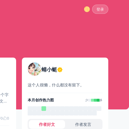
登录
蜻小蜓
这个人很懒，什么都没有留下。
一个字
本月创作热力图
少
多
人热
0
0
作者好文
作者发言