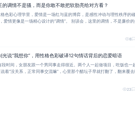
正的调情不是骚，而是你敢不敢把软肋亮给对方看？
性格色彩心理学里，爱情是一场红与蓝的博弈，是感性冲动与理性秩序的
一场精心设计的“调情”。 别误会，这里的调情，不是廉价的撩
收集了12句在网络上引发无数共鸣的“情侣碎碎
8
光说“我想你”，用性格色彩破译12句情话背后的恋爱暗语
有段时间，女朋友跟一个男同事走得很近。两个人一起做项目，吃饭也一
说着“没关系，正常同事交流嘛”，心里那个醋坛子早就打翻了，翻来覆去
友圈看有没有互动。 第二天她问我怎么了，我说“没事啊，挺好的”。她说
23