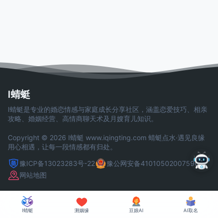
I蜻蜓
I蜻蜓是专业的婚恋情感与家庭成长分享社区，涵盖恋爱技巧、相亲
攻略、婚姻经营、高情商聊天术及月嫂育儿知识。
Copyright © 2026 I蜻蜓
www.iqingting.com
蜻蜓点水·遇见良缘
用心相遇，让每一段情感都有归处。
豫ICP备13023283号-22
豫公网安备41010502007590号
网站地图
I蜻蜓
测姻缘
豆娘AI
AI取名