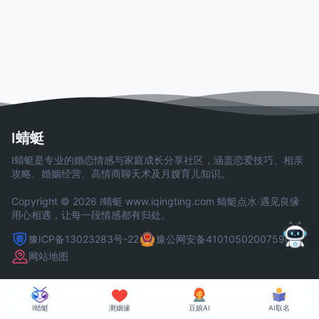
I蜻蜓
I蜻蜓是专业的婚恋情感与家庭成长分享社区，涵盖恋爱技巧、相亲
攻略、婚姻经营、高情商聊天术及月嫂育儿知识。
Copyright © 2026 I蜻蜓
www.iqingting.com
蜻蜓点水·遇见良缘
用心相遇，让每一段情感都有归处。
豫ICP备13023283号-22
豫公网安备41010502007590号
网站地图
I蜻蜓
测姻缘
豆娘AI
AI取名