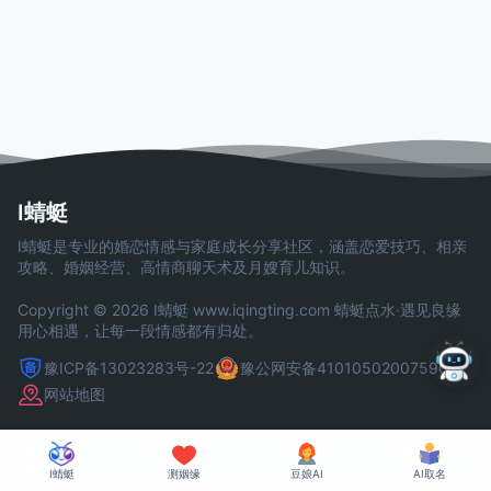
I蜻蜓
I蜻蜓是专业的婚恋情感与家庭成长分享社区，涵盖恋爱技巧、相亲
攻略、婚姻经营、高情商聊天术及月嫂育儿知识。
Copyright © 2026 I蜻蜓
www.iqingting.com
蜻蜓点水·遇见良缘
用心相遇，让每一段情感都有归处。
豫ICP备13023283号-22
豫公网安备41010502007590号
网站地图
I蜻蜓
测姻缘
豆娘AI
AI取名