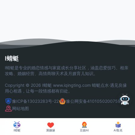
I蜻蜓
I蜻蜓是专业的婚恋情感与家庭成长分享社区，涵盖恋爱技巧、相亲
攻略、婚姻经营、高情商聊天术及月嫂育儿知识。
Copyright © 2026 I蜻蜓
www.iqingting.com
蜻蜓点水·遇见良缘
用心相遇，让每一段情感都有归处。
豫ICP备13023283号-22
豫公网安备41010502007590号
网站地图
I蜻蜓
测姻缘
豆娘AI
AI取名