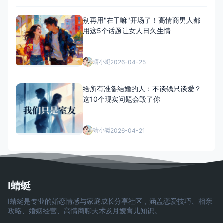
别再用"在干嘛"开场了！高情商男人都
用这5个话题让女人日久生情
蜻小蜓
2026-04-25
给所有准备结婚的人：不谈钱只谈爱？
这10个现实问题会毁了你
蜻小蜓
2026-04-21
I蜻蜓
I蜻蜓是专业的婚恋情感与家庭成长分享社区，涵盖恋爱技巧、相亲
攻略、婚姻经营、高情商聊天术及月嫂育儿知识。