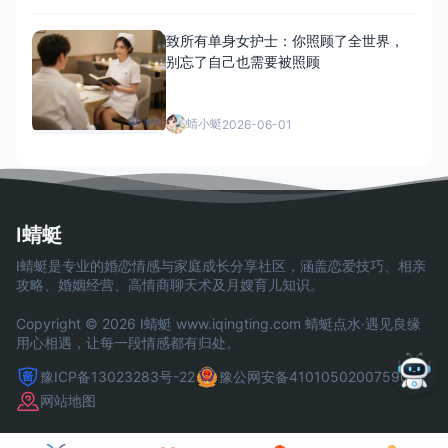
致所有单身女护士：你照顾了全世界，
别忘了自己也需要被照顾
蜻小蜓
2026-06-01
I蜻蜓
I蜻蜓是专业的婚恋情感与家庭成长分享社区，涵盖恋爱技巧、相亲
攻略、婚姻经营、高情商聊天术及月嫂育儿知识。
Copyright © 2026 I蜻蜓
www.iqingting.com
蜻蜓点水·遇见良缘
用心相遇，让每一段情感都有归处。
豫ICP备13023283号-22
豫公网安备41010502007590号
网站地图